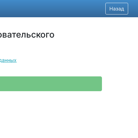
Назад
овательского
данных