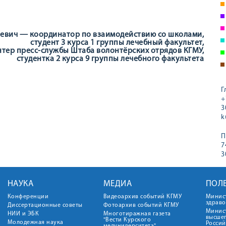
еевич — координатор по взаимодействию со школами,
студент 3 курса 1 группы лечебный факультет,
ер пресс-службы Штаба волонтёрских отрядов КГМУ,
студентка 2 курса 9 группы лечебного факультета
Г
+
3
k
П
7
3
НАУКА
МЕДИА
ПОЛ
Конференции
Видеоархив событий КГМУ
Минис
здрав
Диссертационные советы
Фотоархив событий КГМУ
Минист
НИИ и ЭБК
Многотиражная газета
высше
"Вести Курского
Молодежная наука
Росси