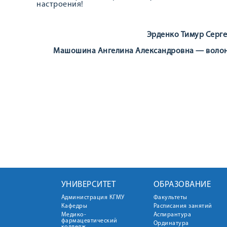
настроения!
Эрденко Тимур Серг
Машошина Ангелина Александровна — волонт
УНИВЕРСИТЕТ
ОБРАЗОВАНИЕ
Администрация КГМУ
Факультеты
Кафедры
Расписания занятий
Медико-
Аспирантура
фармацевтический
Ординатура