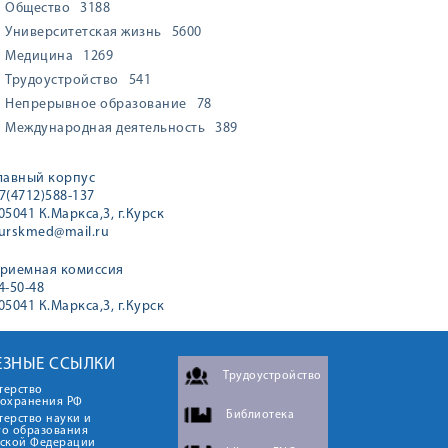
Общество
3188
Университетская жизнь
5600
Медицина
1269
Трудоустройство
541
Непрерывное образование
78
Международная деятельность
389
лавный корпус
7(4712)588-137
05041 К.Маркса,3, г.Курск
urskmed@mail.ru
риемная комиссия
4-50-48
05041 К.Маркса,3, г.Курск
ЕЗНЫЕ ССЫЛКИ
Трудоустройство
терство
оохранения РФ
Библиотека
ерство науки и
го образования
йской Федерации