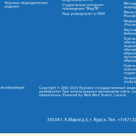
медуниверситета"
Научные периодические
Метод
Студенческое интернет-
издания
аккред
телевидение "МедТВ"
Минис
Наш университет в СМИ
Росси
Федер
«Росси
Научна
библио
Горяча
обеспе
социа
обуча
образ
орган
образ
Горяча
психо
студен
Онлай
study.
ная информация
Copyright © 2002-2025 Курский государственный мед
университет При использовании материалов сайта, сс
обязательна. Powered by Web Med Team©, Laravel
305041. К.Маркса,3, г. Курск. Тел. +7(471