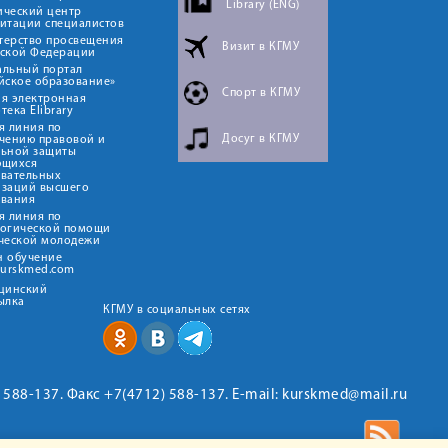
Library (ENG)
ический центр
итации специалистов
терство просвещения
Визит в КГМУ
йской Федерации
альный портал
йское образование»
Спорт в КГМУ
я электронная
тека Elibrary
я линия по
Досуг в КГМУ
чению правовой и
льной защиты
ющихся
овательных
изаций высшего
ования
я линия по
логической помощи
ческой молодежи
н обучение
kurskmed.com
ицинский
ылка
КГМУ в социальных сетях
2) 588-137. Факс +7(4712) 588-137. E-mail: kurskmed@mail.ru