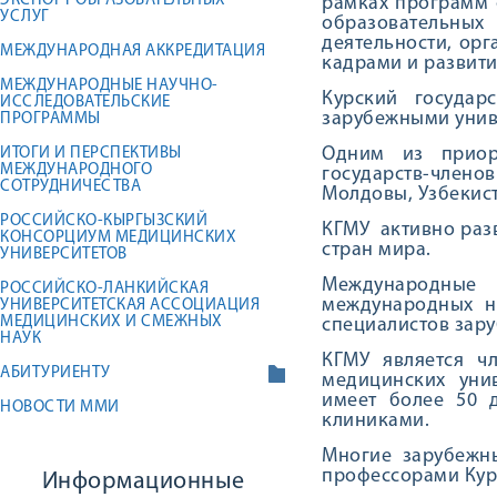
ЭКСПОРТ ОБРАЗОВАТЕЛЬНЫХ
рамках программ 
УСЛУГ
образовательны
деятельности, ор
МЕЖДУНАРОДНАЯ АККРЕДИТАЦИЯ
кадрами и развити
МЕЖДУНАРОДНЫЕ НАУЧНО-
Курский государ
ИССЛЕДОВАТЕЛЬСКИЕ
зарубежными унив
ПРОГРАММЫ
Одним из приори
ИТОГИ И ПЕРСПЕКТИВЫ
МЕЖДУНАРОДНОГО
государств-членов
СОТРУДНИЧЕСТВА
Молдовы, Узбекист
РОССИЙСКО-КЫРГЫЗСКИЙ
КГМУ активно разв
КОНСОРЦИУМ МЕДИЦИНСКИХ
стран мира.
УНИВЕРСИТЕТОВ
Международные 
РОССИЙСКО-ЛАНКИЙСКАЯ
международных н
УНИВЕРСИТЕТСКАЯ АССОЦИАЦИЯ
МЕДИЦИНСКИХ И СМЕЖНЫХ
специалистов зар
НАУК
КГМУ является ч
АБИТУРИЕНТУ
медицинских унив
имеет более 50 
НОВОСТИ ММИ
клиниками.
Многие зарубежн
профессорами Кур
Информационные