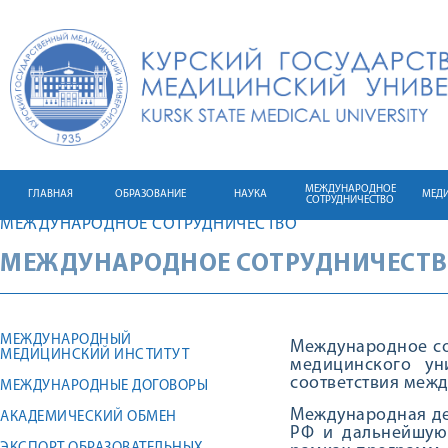
МЕЖДУНАРОДНОЕ
ГЛАВНАЯ
ОБРАЗОВАНИЕ
НАУКА
МЕД
СОТРУДНИЧЕСТВО
МЕЖДУНАРОДНОЕ СОТРУДНИЧЕСТВО
МЕЖДУНАРОДНОЕ СОТРУДНИЧЕСТ
МЕЖДУНАРОДНЫЙ
Международное со
МЕДИЦИНСКИЙ ИНСТИТУТ
медицинского ун
соответствия меж
МЕЖДУНАРОДНЫЕ ДОГОВОРЫ
Международная де
АКАДЕМИЧЕСКИЙ ОБМЕН
РФ и дальнейшую 