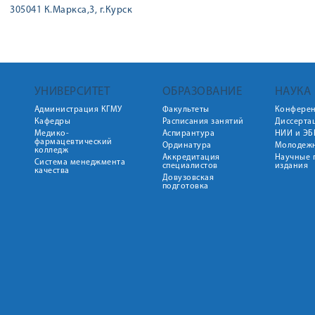
305041 К.Маркса,3, г.Курск
УНИВЕРСИТЕТ
ОБРАЗОВАНИЕ
НАУКА
Администрация КГМУ
Факультеты
Конфере
Кафедры
Расписания занятий
Диссерта
Медико-
Аспирантура
НИИ и ЭБ
фармацевтический
Ординатура
Молодежн
колледж
Аккредитация
Научные 
Система менеджмента
специалистов
издания
качества
Довузовская
подготовка