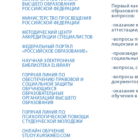
ВЫСШЕГО ОБРАЗОВАНИЯ
Первый кан
РОССИЙСКОЙ ФЕДЕРАЦИИ
образовате
вопросов:
МИНИСТЕРСТВО ПРОСВЕЩЕНИЯ
РОССИЙСКОЙ ФЕДЕРАЦИИ
-оказание 
аттестации
МЕТОДИЧЕСКИЙ ЦЕНТР
АККРЕДИТАЦИИ СПЕЦИАЛИСТОВ
-вопросы п
лицензии и
ФЕДЕРАЛЬНЫЙ ПОРТАЛ
«РОССИЙСКОЕ ОБРАЗОВАНИЕ»
-произведе
социальным
НАУЧНАЯ ЭЛЕКТРОННАЯ
БИБЛИОТЕКА ELIBRARY
-вопросы, 
ГОРЯЧАЯ ЛИНИЯ ПО
-вопросы в
ОБЕСПЕЧЕНИЮ ПРАВОВОЙ И
документов
СОЦИАЛЬНОЙ ЗАЩИТЫ
ОБУЧАЮЩИХСЯ
-оказание 
ОБРАЗОВАТЕЛЬНЫХ
обучения в
ОРГАНИЗАЦИЙ ВЫСШЕГО
ОБРАЗОВАНИЯ
ГОРЯЧАЯ ЛИНИЯ ПО
ПСИХОЛОГИЧЕСКОЙ ПОМОЩИ
СТУДЕНЧЕСКОЙ МОЛОДЕЖИ
ОНЛАЙН ОБУЧЕНИЕ
STUDY.KURSKMED.COM