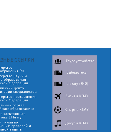
ЕЗНЫЕ ССЫЛКИ
Трудоустройство
терство
оохранения РФ
Библиотека
ерство науки и
го образования
йской Федерации
Library (ENG)
ический центр
итации специалистов
Визит в КГМУ
терство просвещения
йской Федерации
альный портал
йское образование»
Спорт в КГМУ
я электронная
тека Elibrary
я линия по
Досуг в КГМУ
чению правовой и
льной защиты