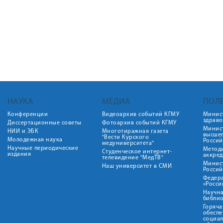
НАУКА
МЕДИА
ПОЛ
Конференции
Видеоархив событий КГМУ
Минис
здрав
Диссертационные советы
Фотоархив событий КГМУ
Минист
НИИ и ЭБК
Многотиражная газета
высше
"Вести Курского
Молодежная наука
Росси
медуниверситета"
Научные периодические
Метод
Студенческое интернет-
издания
аккред
телевидение "МедТВ"
Минис
Наш университет в СМИ
Росси
Федер
«Росси
Научна
библио
Горяча
обеспе
социа