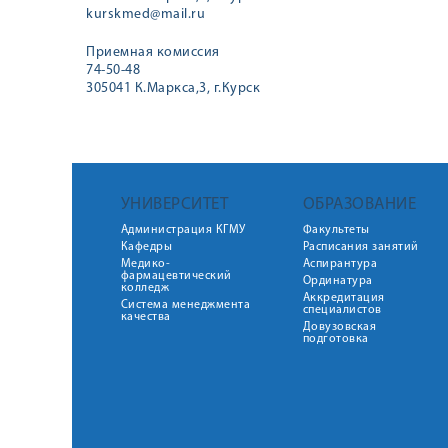
kurskmed@mail.ru
Приемная комиссия
74-50-48
305041 К.Маркса,3, г.Курск
УНИВЕРСИТЕТ
ОБРАЗОВАНИЕ
Администрация КГМУ
Факультеты
Кафедры
Расписания занятий
Медико-
Аспирантура
фармацевтический
Ординатура
колледж
Аккредитация
Система менеджмента
специалистов
качества
Довузовская
подготовка