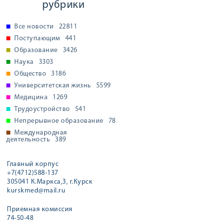
рубрики
Все новости
22811
Поступающим
441
Образование
3426
Наука
3303
Общество
3186
Университетская жизнь
5599
Медицина
1269
Трудоустройство
541
Непрерывное образование
78
Международная
деятельность
389
Главный корпус
+7(4712)588-137
305041 К.Маркса,3, г.Курск
kurskmed@mail.ru
Приемная комиссия
74-50-48