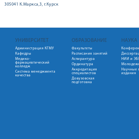
305041 К.Маркса,3, г.Курск
УНИВЕРСИТЕТ
ОБРАЗОВАНИЕ
НАУКА
Администрация КГМУ
Факультеты
Конфере
Кафедры
Расписания занятий
Диссерта
Медико-
Аспирантура
НИИ и ЭБ
фармацевтический
Ординатура
Молодежн
колледж
Аккредитация
Научные 
Система менеджмента
специалистов
издания
качества
Довузовская
подготовка