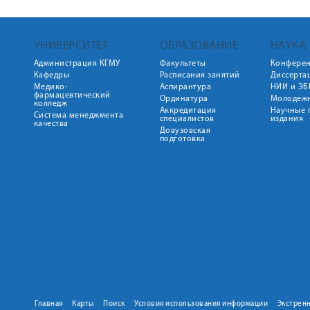
УНИВЕРСИТЕТ
ОБРАЗОВАНИЕ
НАУКА
Администрация КГМУ
Факультеты
Конфере
Кафедры
Расписания занятий
Диссерта
Медико-
Аспирантура
НИИ и ЭБ
фармацевтический
Ординатура
Молодежн
колледж
Аккредитация
Научные 
Система менеджмента
специалистов
издания
качества
Довузовская
подготовка
Главная
Карты
Поиск
Условия использования информации
Экстрен