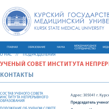
МЕЖДУНАРОДНОЕ
ГЛАВНАЯ
ОБРАЗОВАНИЕ
НАУКА
МЕД
СОТРУДНИЧЕСТВО
О НАС
ПОДРАЗДЕЛЕНИЯ
УЧЕНЫЙ СОВЕТ ИНСТИТУТА НЕПРЕ
КОНТАКТЫ
СОСТАВ УЧЕНОГО СОВЕТА
Адрес: 305041 г. Курс
ИНСТИТУТА НЕПРЕРЫВНОГО
ОБРАЗОВАНИЯ
Председатель ученог
ПОЛОЖЕНИЕ ОБ УЧЕНОМ СОВЕТЕ