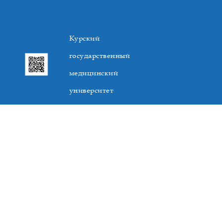
Курский
государственный
медицинский
университет