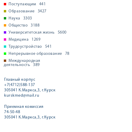
Поступающим
441
Образование
3427
Наука
3303
Общество
3188
Университетская жизнь
5600
Медицина
1269
Трудоустройство
541
Непрерывное образование
78
Международная
деятельность
389
Главный корпус
+7(4712)588-137
305041 К.Маркса,3, г.Курск
kurskmed@mail.ru
Приемная комиссия
74-50-48
305041 К.Маркса,3, г.Курск