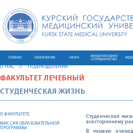
МЕЖДУНАРОДНОЕ
ГЛАВНАЯ
ОБРАЗОВАНИЕ
НАУКА
МЕД
СОТРУДНИЧЕСТВО
О НАС
ПОДРАЗДЕЛЕНИЯ
ФАКУЛЬТЕТ ЛЕЧЕБНЫЙ
СТУДЕНЧЕСКАЯ ЖИЗНЬ
О ФАКУЛЬТЕТЕ
Студенческая жиз
всестороннему ра
МИССИЯ ОБРАЗОВАТЕЛЬНОЙ
ПРОГРАММЫ
В первую очеред