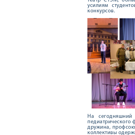
театр СТЭМ, боль
усилиям студент
конкурсов.
На сегодняшний
педиатрического ф
дружина, профсоюз
коллективы одерж