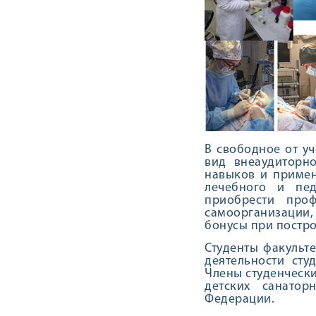
В свободное от у
вид внеаудиторн
навыков и примен
лечебного и пед
приобрести проф
самоорганизации,
бонусы при постр
Студенты факульт
деятельности сту
Члены студенчески
детских санатор
Федерации.