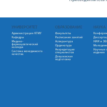
УНИВЕРСИТЕТ
ОБРАЗОВАНИЕ
НАУКА
Администрация КГМУ
Факультеты
Конфере
Кафедры
Расписания занятий
Диссерта
Медико-
Аспирантура
НИИ и ЭБ
фармацевтический
Ординатура
Молодежн
колледж
Аккредитация
Научные 
Система менеджмента
специалистов
издания
качества
Довузовская
подготовка