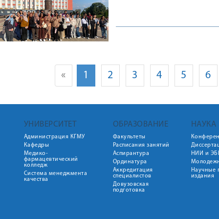
«
1
2
3
4
5
6
УНИВЕРСИТЕТ
ОБРАЗОВАНИЕ
НАУКА
Администрация КГМУ
Факультеты
Конфере
Кафедры
Расписания занятий
Диссерта
Медико-
Аспирантура
НИИ и ЭБ
фармацевтический
Ординатура
Молодежн
колледж
Аккредитация
Научные 
Система менеджмента
специалистов
издания
качества
Довузовская
подготовка