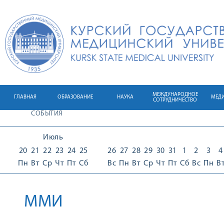
МЕЖДУНАРОДНОЕ
ГЛАВНАЯ
ОБРАЗОВАНИЕ
НАУКА
МЕД
СОТРУДНИЧЕСТВО
СОБЫТИЯ
Июль
20
21
22
23
24
25
26
27
28
29
30
31
1
2
3
4
Пн
Вт
Ср
Чт
Пт
Сб
Вс
Пн
Вт
Ср
Чт
Пт
Сб
Вс
Пн
В
ММИ