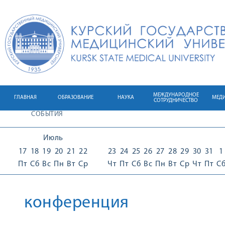
МЕЖДУНАРОДНОЕ
ГЛАВНАЯ
ОБРАЗОВАНИЕ
НАУКА
МЕД
СОТРУДНИЧЕСТВО
СОБЫТИЯ
Июль
17
18
19
20
21
22
23
24
25
26
27
28
29
30
31
1
Пт
Сб
Вс
Пн
Вт
Ср
Чт
Пт
Сб
Вс
Пн
Вт
Ср
Чт
Пт
С
конференция