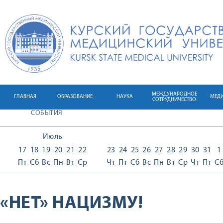
МЕЖДУНАРОДНОЕ
ГЛАВНАЯ
ОБРАЗОВАНИЕ
НАУКА
МЕД
СОТРУДНИЧЕСТВО
СОБЫТИЯ
Июль
17
18
19
20
21
22
23
24
25
26
27
28
29
30
31
1
Пт
Сб
Вс
Пн
Вт
Ср
Чт
Пт
Сб
Вс
Пн
Вт
Ср
Чт
Пт
С
«НЕТ» НАЦИЗМУ!