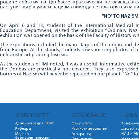
родине события на Донбассе практически не освещаются
наступит мир и ужасы нацизма никогда не повторятся на на
"NO" TO NAZISM
On April 6 and 13, students of the International Medical I
Education Department, visited the exhibition “Ordinary Nazi
exhibition was opened on the basis of the Faculty of History wit
The expositions included the main stages of the origin and d
from Europe. At the stands, students saw shocking photos of te
militaristic art praising fascism.
As the students of IMI noted, it was a useful, informative exhi
the Donbas are practically not covered. They also expresse
horrors of Nazism will never be repeated on our planet. "No" t
УНИВЕРСИТЕТ
ОБРАЗОВАНИЕ
НАУКА
Администрация КГМУ
Факультеты
Конфере
Кафедры
Расписания занятий
Диссерта
Медико-
Аспирантура
НИИ и ЭБ
фармацевтический