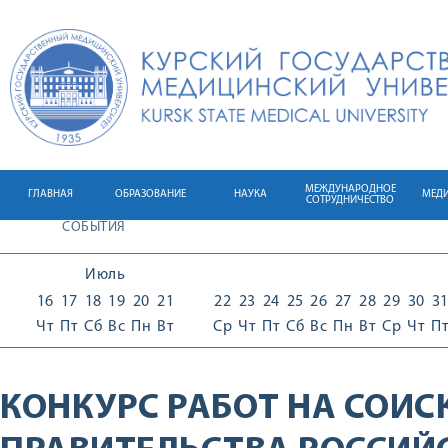
МЕЖДУНАРОДНОЕ
ГЛАВНАЯ
ОБРАЗОВАНИЕ
НАУКА
МЕД
СОТРУДНИЧЕСТВО
СОБЫТИЯ
Июль
16
17
18
19
20
21
22
23
24
25
26
27
28
29
30
3
Чт
Пт
Сб
Вс
Пн
Вт
Ср
Чт
Пт
Сб
Вс
Пн
Вт
Ср
Чт
П
КОНКУРС РАБОТ НА СОИС