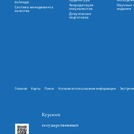
Ординатура
Молодежн
колледж
Аккредитация
Научные 
Система менеджмента
специалистов
издания
качества
Довузовская
подготовка
Главная
Карты
Поиск
Условия использования информации
Экстрен
Курский
государственный