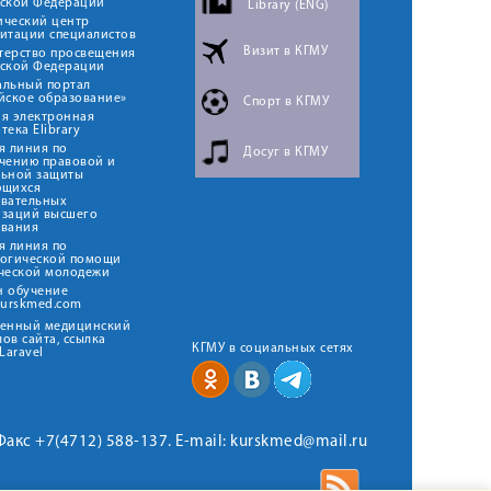
йской Федерации
Library (ENG)
ический центр
итации специалистов
Визит в КГМУ
терство просвещения
йской Федерации
альный портал
йское образование»
Спорт в КГМУ
я электронная
тека Elibrary
я линия по
Досуг в КГМУ
чению правовой и
льной защиты
ющихся
овательных
изаций высшего
ования
я линия по
логической помощи
ческой молодежи
н обучение
kurskmed.com
твенный медицинский
ов сайта, ссылка
КГМУ в социальных сетях
Laravel
 Факс +7(4712) 588-137. E-mail: kurskmed@mail.ru