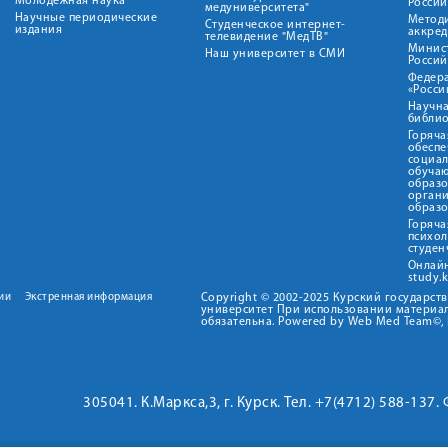
Молодежная наука
Росси
медуниверситета"
Научные периодические
Метод
Студенческое интернет-
издания
аккред
телевидение "МедТВ"
Минис
Наш университет в СМИ
Росси
Федер
«Росси
Научна
библио
Горяча
обеспе
социа
обуча
образ
орган
образ
Горяча
психо
студен
Онлай
study.
ии
Экстренная информация
Copyright © 2002-2025 Курский государс
университет При использовании материал
обязательна. Powered by Web Med Team©, 
305041. К.Маркса,3, г. Курск. Тел. +7(4712) 588-137.