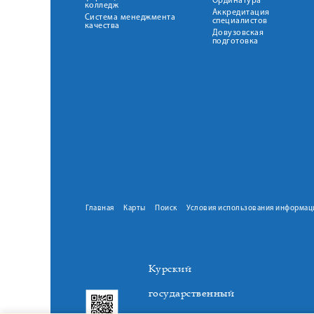
Ординатура
колледж
Аккредитация
Система менеджмента
специалистов
качества
Довузовская
подготовка
Главная
Карты
Поиск
Условия использования информац
Курский
государственный