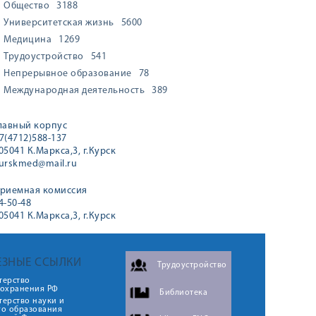
Общество
3188
Университетская жизнь
5600
Медицина
1269
Трудоустройство
541
Непрерывное образование
78
Международная деятельность
389
лавный корпус
7(4712)588-137
05041 К.Маркса,3, г.Курск
urskmed@mail.ru
риемная комиссия
4-50-48
05041 К.Маркса,3, г.Курск
ЕЗНЫЕ ССЫЛКИ
Трудоустройство
терство
оохранения РФ
Библиотека
ерство науки и
го образования