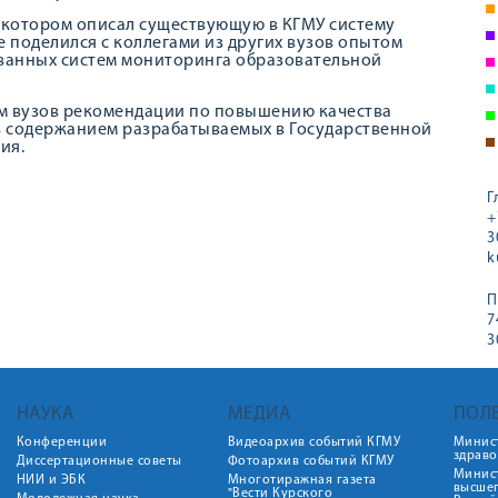
в котором описал существующую в КГМУ систему
е поделился с коллегами из других вузов опытом
ванных систем мониторинга образовательной
ям вузов рекомендации по повышению качества
сь содержанием разрабатываемых в Государственной
ия.
Г
+
3
k
П
7
3
НАУКА
МЕДИА
ПОЛ
Конференции
Видеоархив событий КГМУ
Минис
здрав
Диссертационные советы
Фотоархив событий КГМУ
Минист
НИИ и ЭБК
Многотиражная газета
высше
"Вести Курского