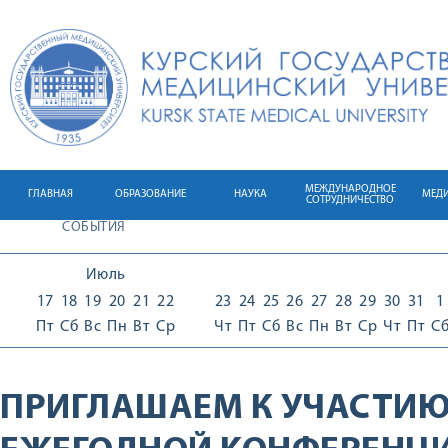
МЕЖДУНАРОДНОЕ
ГЛАВНАЯ
ОБРАЗОВАНИЕ
НАУКА
МЕД
СОТРУДНИЧЕСТВО
СОБЫТИЯ
Июль
17
18
19
20
21
22
23
24
25
26
27
28
29
30
31
1
Пт
Сб
Вс
Пн
Вт
Ср
Чт
Пт
Сб
Вс
Пн
Вт
Ср
Чт
Пт
С
ПРИГЛАШАЕМ К УЧАСТИЮ