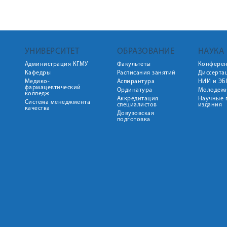
УНИВЕРСИТЕТ
ОБРАЗОВАНИЕ
НАУКА
Администрация КГМУ
Факультеты
Конфере
Кафедры
Расписания занятий
Диссерта
Медико-
Аспирантура
НИИ и ЭБ
фармацевтический
Ординатура
Молодежн
колледж
Аккредитация
Научные 
Система менеджмента
специалистов
издания
качества
Довузовская
подготовка