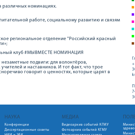
 в различных номинациях.
питательной работе, социальному развитию и связям
рское региональное отделение "Российский красный
ти»;
нальный клуб #МЫВМЕСТЕ НОМИНАЦИЯ
Г
т незаметные подвиги: для волонтёров,
+
чителей и наставников. И тот факт, что трое
3
сноречиво говорит о ценностях, которые царят в
k
П
7
3
НАУКА
МЕДИА
ПОЛ
Конференции
Видеоархив событий КГМУ
Минис
здрав
Диссертационные советы
Фотоархив событий КГМУ
Минист