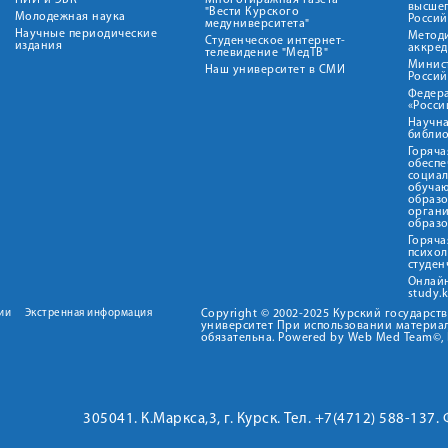
НИИ и ЭБК
Многотиражная газета
высше
"Вести Курского
Молодежная наука
Росси
медуниверситета"
Научные периодические
Метод
Студенческое интернет-
издания
аккред
телевидение "МедТВ"
Минис
Наш университет в СМИ
Росси
Федер
«Росси
Научна
библио
Горяча
обеспе
социа
обуча
образ
орган
образ
Горяча
психо
студен
Онлай
study.
ии
Экстренная информация
Copyright © 2002-2025 Курский государс
университет При использовании материал
обязательна. Powered by Web Med Team©, 
305041. К.Маркса,3, г. Курск. Тел. +7(4712) 588-137.