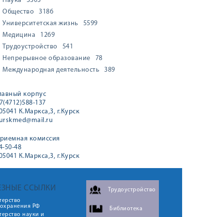
Наука
3303
Общество
3186
Университетская жизнь
5599
Медицина
1269
Трудоустройство
541
Непрерывное образование
78
Международная деятельность
389
лавный корпус
7(4712)588-137
05041 К.Маркса,3, г.Курск
urskmed@mail.ru
риемная комиссия
4-50-48
05041 К.Маркса,3, г.Курск
ЕЗНЫЕ ССЫЛКИ
Трудоустройство
терство
оохранения РФ
Библиотека
ерство науки и