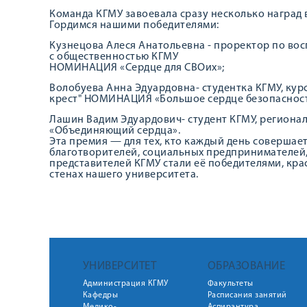
Команда КГМУ завоевала сразу несколько наград
Гордимся нашими победителями:
Кузнецова Алеся Анатольевна - проректор по вос
с общественностью КГМУ
НОМИНАЦИЯ «Сердце для СВОих»;
Волобуева Анна Эдуардовна- студентка КГМУ, ку
крест" НОМИНАЦИЯ «Большое сердце безопаснос
Лашин Вадим Эдуардович- студент КГМУ, регио
«Объединяющий сердца».
Эта премия — для тех, кто каждый день совершае
благотворителей, социальных предпринимателей, у
представителей КГМУ стали её победителями, кра
стенах нашего университета.
УНИВЕРСИТЕТ
ОБРАЗОВАНИЕ
Администрация КГМУ
Факультеты
Кафедры
Расписания занятий