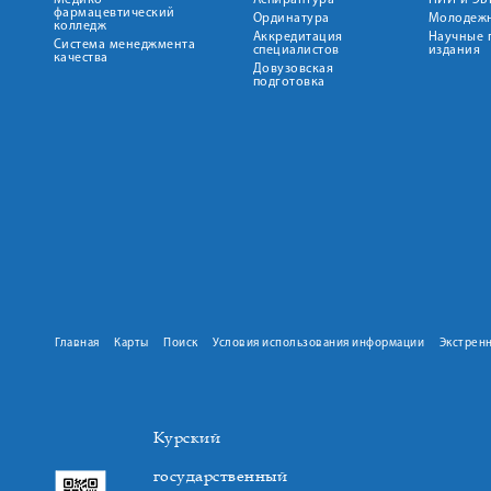
Медико-
Аспирантура
НИИ и ЭБ
фармацевтический
Ординатура
Молодежн
колледж
Аккредитация
Научные 
Система менеджмента
специалистов
издания
качества
Довузовская
подготовка
Главная
Карты
Поиск
Условия использования информации
Экстрен
Курский
государственный