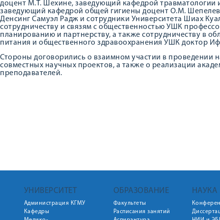
доцент М.Т. Шехине, заведующий кафедрой травматологии 
заведующий кафедрой общей гигиены доцент О.М. Шепелева
Денсинг Самуэл Радж и сотрудники Университета Шиах Куа
сотрудничеству и связям с общественностью УШК профессо
планированию и партнерству, а также сотрудничеству в об
питания и общественного здравоохранения УШК доктор Иф
Стороны договорились о взаимном участии в проведении 
совместных научных проектов, а также о реализации акаде
преподавателей.
УНИВЕРСИТЕТ
ОБРАЗОВАНИЕ
НАУКА
Администрация КГМУ
Факультеты
Конфере
Кафедры
Расписания занятий
Диссерта