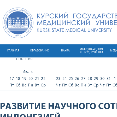
МЕЖДУНАРОДНОЕ
ГЛАВНАЯ
ОБРАЗОВАНИЕ
НАУКА
МЕД
СОТРУДНИЧЕСТВО
СОБЫТИЯ
Июль
17
18
19
20
21
22
23
24
25
26
27
28
29
30
31
1
Пт
Сб
Вс
Пн
Вт
Ср
Чт
Пт
Сб
Вс
Пн
Вт
Ср
Чт
Пт
С
РАЗВИТИЕ НАУЧНОГО СОТ