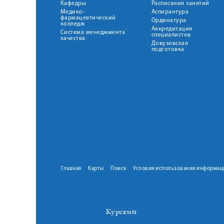
Кафедры
Расписания занятий
Медико-
Аспирантура
фармацевтический
Ординатура
колледж
Аккредитация
Система менеджмента
специалистов
качества
Довузовская
подготовка
Главная
Карты
Поиск
Условия использования информац
Курский