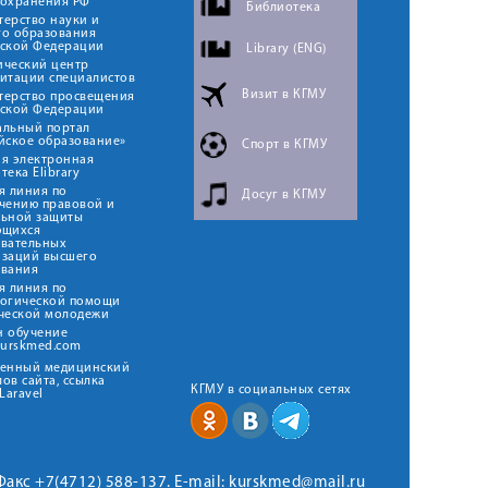
оохранения РФ
Библиотека
ерство науки и
го образования
йской Федерации
Library (ENG)
ический центр
итации специалистов
Визит в КГМУ
терство просвещения
йской Федерации
альный портал
йское образование»
Спорт в КГМУ
я электронная
тека Elibrary
я линия по
Досуг в КГМУ
чению правовой и
льной защиты
ющихся
овательных
изаций высшего
ования
я линия по
логической помощи
ческой молодежи
н обучение
kurskmed.com
твенный медицинский
ов сайта, ссылка
КГМУ в социальных сетях
Laravel
 Факс +7(4712) 588-137. E-mail: kurskmed@mail.ru