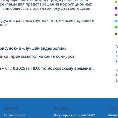
 в профилактике коррупции, к разработке и
рекламы для предотвращения коррупционных
твия общества с органами, осуществляющими
ух возрастных группах (в том числе подавшие
ва):
Г
рисунок» и «Лучший видеоролик».
+
лики) принимаются на сайте конкурса
3
k
 – 01.10.2025 (в 18:00 по московскому времени).
П
7
3
НАУКА
МЕДИА
ПОЛ
Конференции
Видеоархив событий КГМУ
Минис