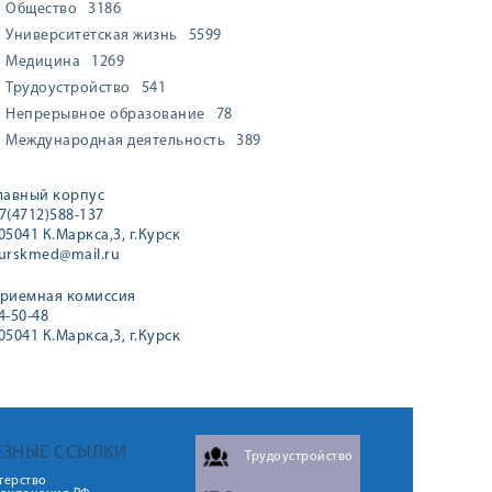
Общество
3186
Университетская жизнь
5599
Медицина
1269
Трудоустройство
541
Непрерывное образование
78
Международная деятельность
389
лавный корпус
7(4712)588-137
05041 К.Маркса,3, г.Курск
urskmed@mail.ru
риемная комиссия
4-50-48
05041 К.Маркса,3, г.Курск
ЕЗНЫЕ ССЫЛКИ
Трудоустройство
терство