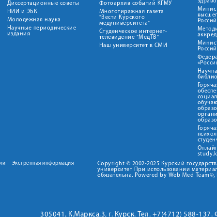
здрав
Диссертационные советы
Фотоархив событий КГМУ
Минист
НИИ и ЭБК
Многотиражная газета
высше
"Вести Курского
Молодежная наука
Росси
медуниверситета"
Научные периодические
Метод
Студенческое интернет-
издания
аккред
телевидение "МедТВ"
Минис
Наш университет в СМИ
Росси
Федер
«Росси
Научна
библио
Горяча
обеспе
социа
обуча
образ
орган
образ
Горяча
психо
студен
Онлай
study.
ии
Экстренная информация
Copyright © 2002-2025 Курский государс
университет При использовании материал
обязательна. Powered by Web Med Team©, 
305041. К.Маркса,3, г. Курск. Тел. +7(4712) 588-137.