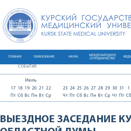
МЕЖДУНАРОДНОЕ
ГЛАВНАЯ
ОБРАЗОВАНИЕ
НАУКА
МЕД
СОТРУДНИЧЕСТВО
СОБЫТИЯ
Июль
17
18
19
20
21
22
23
24
25
26
27
28
29
30
31
1
Пт
Сб
Вс
Пн
Вт
Ср
Чт
Пт
Сб
Вс
Пн
Вт
Ср
Чт
Пт
С
ВЫЕЗДНОЕ ЗАСЕДАНИЕ К