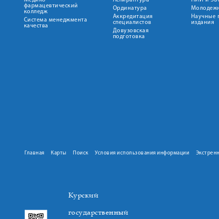
Медико-
Аспирантура
НИИ и ЭБ
фармацевтический
Ординатура
Молодежн
колледж
Аккредитация
Научные 
Система менеджмента
специалистов
издания
качества
Довузовская
подготовка
Главная
Карты
Поиск
Условия использования информации
Экстрен
Курский
государственный