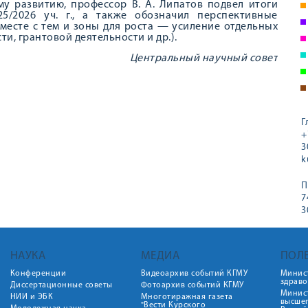
у развитию, профессор В. А. Липатов подвел итоги
5/2026 уч. г., а также обозначил перспективные
месте с тем и зоны для роста — усиление отдельных
и, грантовой деятельности и др.).
Центральный научный совет
Г
+
3
k
П
7
3
НАУКА
МЕДИА
ПОЛ
Конференции
Видеоархив событий КГМУ
Минис
здрав
Диссертационные советы
Фотоархив событий КГМУ
Минист
НИИ и ЭБК
Многотиражная газета
высше
"Вести Курского