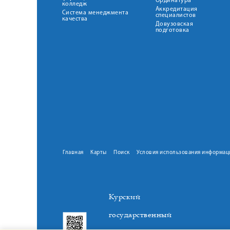
Ординатура
колледж
Аккредитация
Система менеджмента
специалистов
качества
Довузовская
подготовка
Главная
Карты
Поиск
Условия использования информац
Курский
государственный