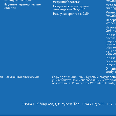
Молодежная наука
Росси
медуниверситета"
Научные периодические
Метод
Студенческое интернет-
издания
аккред
телевидение "МедТВ"
Минис
Наш университет в СМИ
Росси
Федер
«Росси
Научна
библио
Горяча
обеспе
социа
обуча
образ
орган
образ
Горяча
психо
студен
Онлай
study.
ии
Экстренная информация
Copyright © 2002-2025 Курский государс
университет При использовании материал
обязательна. Powered by Web Med Team©, 
305041. К.Маркса,3, г. Курск. Тел. +7(4712) 588-137.