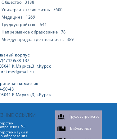
Общество
3188
Университетская жизнь
5600
Медицина
1269
Трудоустройство
541
Непрерывное образование
78
Международная деятельность
389
лавный корпус
7(4712)588-137
05041 К.Маркса,3, г.Курск
urskmed@mail.ru
риемная комиссия
4-50-48
05041 К.Маркса,3, г.Курск
ЕЗНЫЕ ССЫЛКИ
Трудоустройство
терство
оохранения РФ
Библиотека
ерство науки и
го образования