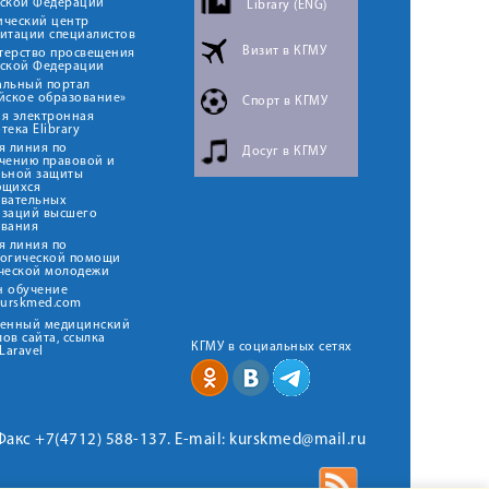
йской Федерации
Library (ENG)
ический центр
итации специалистов
Визит в КГМУ
терство просвещения
йской Федерации
альный портал
йское образование»
Спорт в КГМУ
я электронная
тека Elibrary
я линия по
Досуг в КГМУ
чению правовой и
льной защиты
ющихся
овательных
изаций высшего
ования
я линия по
логической помощи
ческой молодежи
н обучение
kurskmed.com
твенный медицинский
ов сайта, ссылка
КГМУ в социальных сетях
Laravel
 Факс +7(4712) 588-137. E-mail: kurskmed@mail.ru