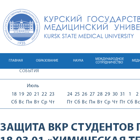
МЕЖДУНАРОДНОЕ
ГЛАВНАЯ
ОБРАЗОВАНИЕ
НАУКА
МЕД
СОТРУДНИЧЕСТВО
СОБЫТИЯ
Июль
18
19
20
21
22
23
24
25
26
27
28
29
30
31
1
2
Сб
Вс
Пн
Вт
Ср
Чт
Пт
Сб
Вс
Пн
Вт
Ср
Чт
Пт
Сб
Вс
ЗАЩИТА ВКР СТУДЕНТОВ