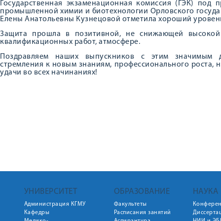
Государственная экзаменационная комиссия (ГЭК) под пре
промышленной химии и биотехнологии Орловского государ
Елены Анатольевны Кузнецовой отметила хороший уровен
Защита прошла в позитивной, не снижающей высокой 
квалификационных работ, атмосфере.
Поздравляем наших выпускников с этим значимым д
стремления к новым знаниям, профессионального роста, 
удачи во всех начинаниях!
УНИВЕРСИТЕТ
ОБРАЗОВАНИЕ
НАУКА
Администрация КГМУ
Факультеты
Конфере
Кафедры
Расписания занятий
Диссерта