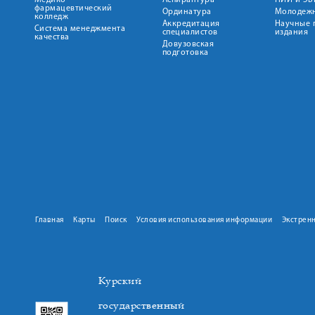
Медико-
Аспирантура
НИИ и ЭБ
фармацевтический
Ординатура
Молодежн
колледж
Аккредитация
Научные 
Система менеджмента
специалистов
издания
качества
Довузовская
подготовка
Главная
Карты
Поиск
Условия использования информации
Экстрен
Курский
государственный