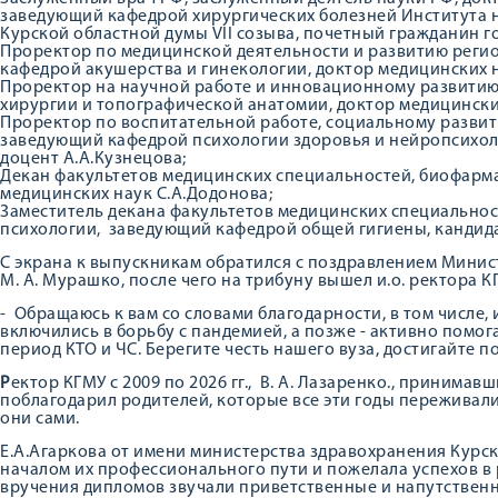
заведующий кафедрой хирургических болезней Института 
Курской областной думы VII созыва, почетный гражданин г
Проректор по медицинской деятельности и развитию реги
кафедрой акушерства и гинекологии, доктор медицинских 
Проректор на научной работе и инновационному развитию
хирургии и топографической анатомии, доктор медицински
Проректор по воспитательной работе, социальному развит
заведующий кафедрой психологии здоровья и нейропсихоло
доцент А.А.Кузнецова;
Декан факультетов медицинских специальностей, биофарма
медицинских наук С.А.Додонова;
Заместитель декана факультетов медицинских специально
психологии, заведующий кафедрой общей гигиены, кандид
С экрана к выпускникам обратился с поздравлением Мини
М. А. Мурашко, после чего на трибуну вышел и.о. ректора К
- Обращаюсь к вам со словами благодарности, в том числе, и 
включились в борьбу с пандемией, а позже - активно помо
период КТО и ЧС. Берегите честь нашего вуза, достигайте п
Р
ектор КГМУ с 2009 по 2026 гг., В. А. Лазаренко., принима
поблагодарил родителей, которые все эти годы переживали
они сами.
Е.А.Агаркова от имени министерства здравохранения Курс
началом их профессионального пути и пожелала успехов в 
вручения дипломов звучали приветственные и напутственн