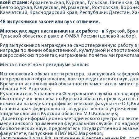
всей стране:
Архангельская, Курская, Тульская, Липецкая, 
Белгородская, Калужская, Мурманская, Ростовская, Вороне
Камчатский, Краснодарский края; Республики
:
Дагестан, Ха
48 выпускников закончили вуз с отличием.
Многих уже ждут наставники на их работе - в
Курской, Брян
Тульской областях и даже в ФМБА России (целевой набор).
Ряд выпускников награжден за самоотверженную работу в 
награды по линии общественной, культурной и спортивной 
всероссийских проектах, награждены почётными грамотам
Места в почётном президиуме заняли:
Исполняющий обязанности ректора, заведующий кафедрой 
непрерывного образования, доктор медицинских наук, доц
Временно исполняющий обязанности заместителя министр
области Е.В. Агаркова;
Руководитель Управления Федеральной службы по надзору
благополучия человека по Курской области, председатель
комиссии на медико-профилактическом факультете О.Д.Кл
Главный врач федерального государственного учреждения
эпидемиологии в Курской области» М.Л.Ковальчук;
Директор информационно-методического центра по экспер
медицинского применения федеральной службы по надзору
биологических наук, председатель государственной экза
факультете, выпускник КГМУ М.Ю.Маркелов;
Заслуженный врач РФ, заслуженный деятель науки РФ, док