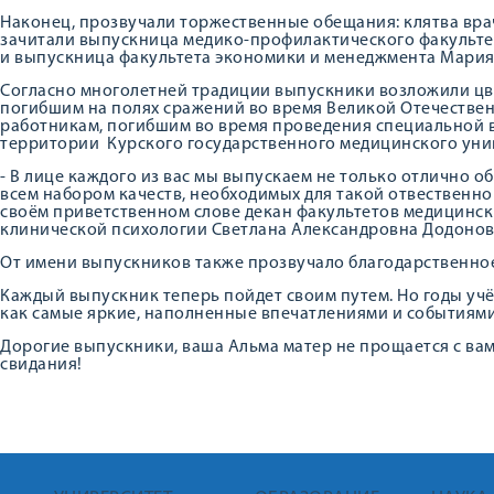
Наконец, прозвучали торжественные обещания: клятва вра
зачитали выпускница медико-профилактического факультет
и выпускница факультета экономики и менеджмента Мария
Согласно многолетней традиции выпускники возложили цв
погибшим на полях сражений во время Великой Отечестве
работникам, погибшим во время проведения специальной 
территории Курского государственного медицинского унив
- В лице каждого из вас мы выпускаем не только отлично о
всем набором качеств, необходимых для такой отвественной
своём приветственном слове декан факультетов медицинск
клинической психологии Светлана Александровна Додоно
От имени выпускников также прозвучало благодарственное
Каждый выпускник теперь пойдет своим путем. Но годы учёб
как самые яркие, наполненные впечатлениями и событиями
Дорогие выпускники, ваша Альма матер не прощается с вам
свидания!