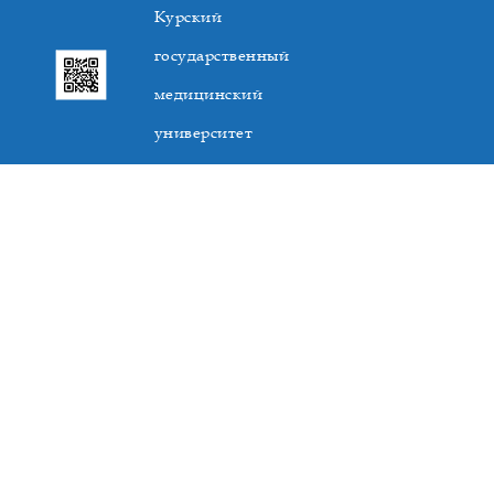
Курский
государственный
медицинский
университет