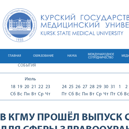
МЕЖДУНАРОДНОЕ
ГЛАВНАЯ
ОБРАЗОВАНИЕ
НАУКА
МЕД
СОТРУДНИЧЕСТВО
СОБЫТИЯ
Июль
18
19
20
21
22
23
24
25
26
27
28
29
30
31
1
2
Сб
Вс
Пн
Вт
Ср
Чт
Пт
Сб
Вс
Пн
Вт
Ср
Чт
Пт
Сб
Вс
В КГМУ ПРОШЁЛ ВЫПУСК