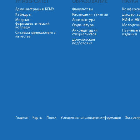
УНИВЕРСИТЕТ
ОБРАЗОВАНИЕ
НАУКА
Администрация КГМУ
Факультеты
Конфере
Кафедры
Расписания занятий
Диссерта
Медико-
Аспирантура
НИИ и ЭБ
фармацевтический
Ординатура
Молодежн
колледж
Аккредитация
Научные 
Система менеджмента
специалистов
издания
качества
Довузовская
подготовка
Главная
Карты
Поиск
Условия использования информации
Экстрен