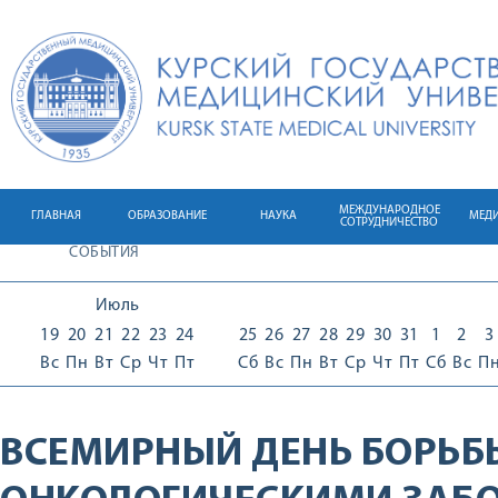
МЕЖДУНАРОДНОЕ
ГЛАВНАЯ
ОБРАЗОВАНИЕ
НАУКА
МЕД
СОТРУДНИЧЕСТВО
СОБЫТИЯ
Июль
19
20
21
22
23
24
25
26
27
28
29
30
31
1
2
3
Вс
Пн
Вт
Ср
Чт
Пт
Сб
Вс
Пн
Вт
Ср
Чт
Пт
Сб
Вс
П
ВСЕМИРНЫЙ ДЕНЬ БОРЬБ