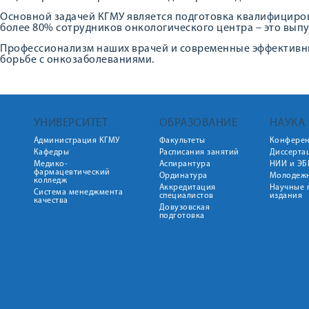
Основной задачей КГМУ является подготовка квалифициро
более 80% сотрудников онкологического центра – это выпу
Профессионализм наших врачей и современные эффективные
борьбе с онкозаболеваниями.
УНИВЕРСИТЕТ
ОБРАЗОВАНИЕ
НАУКА
Администрация КГМУ
Факультеты
Конфере
Кафедры
Расписания занятий
Диссерта
Медико-
Аспирантура
НИИ и ЭБ
фармацевтический
Ординатура
Молодежн
колледж
Аккредитация
Научные 
Система менеджмента
специалистов
издания
качества
Довузовская
подготовка