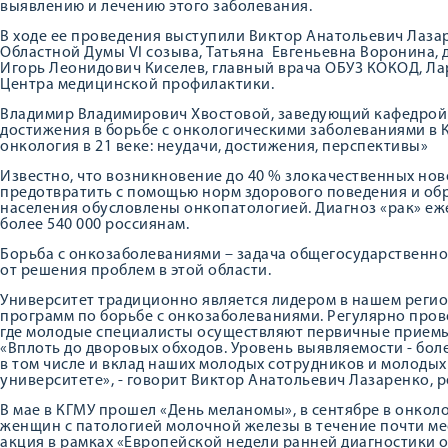
выявлению и лечению этого заболевания.
В ходе ее проведения выступили Виктор Анатольевич Лазар
Областной Думы VI созыва, Татьяна Евгеньевна Воронина, д
Игорь Леонидович Киселев, главный врача ОБУЗ КОКОД, Ла
Центра медицинской профилактики.
Владимир Владимирович Хвостовой, заведующий кафедрой 
достижения в борьбе с онкологическими заболеваниями в К
онкология в 21 веке: неудачи, достижения, перспективы»
Известно, что возникновение до 40 % злокачественных н
предотвратить с помощью норм здорового поведения и обр
населения обусловлены онкопатологией. Диагноз «рак» еж
более 540 000 россиянам.
Борьба с онкозаболеваниями – задача общегосударственной
от решения проблем в этой области.
Университет традиционно является лидером в нашем регио
программ по борьбе с онкозаболеваниями. Регулярно пров
где молодые специалисты осуществляют первичные приемы
«Вплоть до дворовых обходов. Уровень выявляемости - боле
в том числе и вклад наших молодых сотрудников и молодых
университете», - говорит Виктор Анатольевич Лазаренко, р
В мае в КГМУ прошел «День меланомы», в сентябре в онко
женщин с патологией молочной железы в течение почти ме
акция в рамках «Европейской недели ранней диагностики о