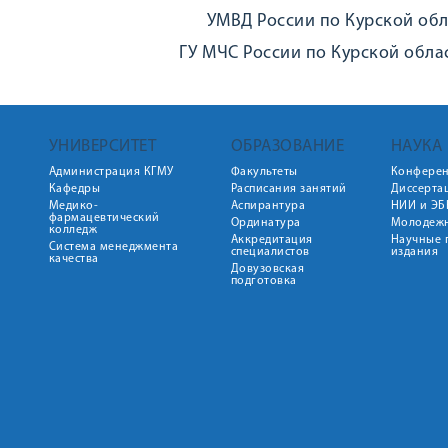
УМВД России по Курской обл
ГУ МЧС России по Курской облас
УНИВЕРСИТЕТ
ОБРАЗОВАНИЕ
НАУКА
Администрация КГМУ
Факультеты
Конфере
Кафедры
Расписания занятий
Диссерта
Медико-
Аспирантура
НИИ и ЭБ
фармацевтический
Ординатура
Молодежн
колледж
Аккредитация
Научные 
Система менеджмента
специалистов
издания
качества
Довузовская
подготовка