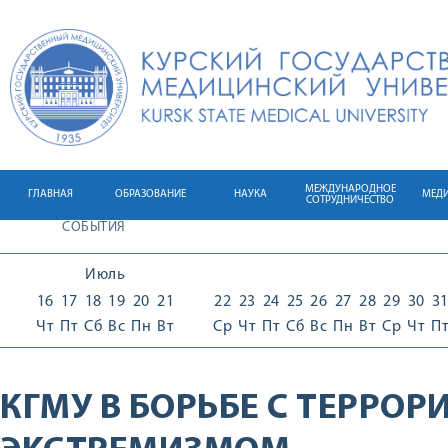
МЕЖДУНАРОДНОЕ
ГЛАВНАЯ
ОБРАЗОВАНИЕ
НАУКА
МЕД
СОТРУДНИЧЕСТВО
СОБЫТИЯ
Июль
16
17
18
19
20
21
22
23
24
25
26
27
28
29
30
3
Чт
Пт
Сб
Вс
Пн
Вт
Ср
Чт
Пт
Сб
Вс
Пн
Вт
Ср
Чт
П
КГМУ В БОРЬБЕ С ТЕРРОР