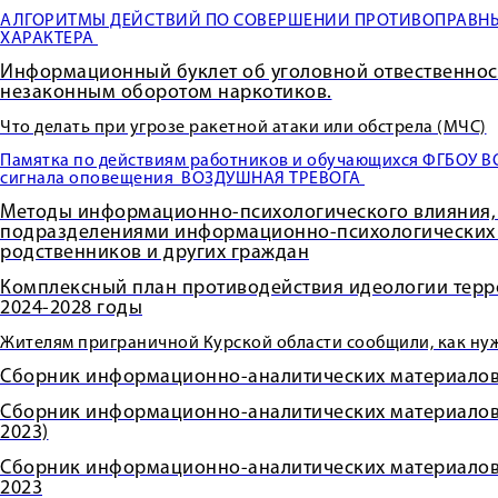
АЛГОРИТМЫ ДЕЙСТВИЙ ПО СОВЕРШЕНИИ ПРОТИВОПРАВНЫ
ХАРАКТЕРА
Информационный буклет об уголовной отвественност
незаконным оборотом наркотиков.
Что делать при угрозе ракетной атаки или обстрела (МЧС)
Памятка по действиям работников и обучающихся ФГБОУ В
сигнала оповещения ВОЗДУШНАЯ ТРЕВОГА
Методы информационно-психологического влияния
подразделениями информационно-психологических о
родственников и других граждан
Комплексный план противодействия идеологии терр
2024-2028 годы
Жителям приграничной Курской области сообщили, как нужн
Сборник информационно-аналитических материал
Сборник информационно-аналитических материало
2023)
Сборник информационно-аналитических материало
2023