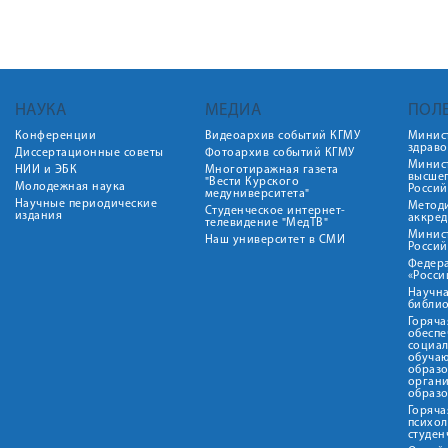
НАУКА
МЕДИА
ПОЛ
Конференции
Видеоархив событий КГМУ
Минис
здрав
Диссертационные советы
Фотоархив событий КГМУ
Минист
НИИ и ЭБК
Многотиражная газета
высше
"Вести Курского
Молодежная наука
Росси
медуниверситета"
Научные периодические
Метод
Студенческое интернет-
издания
аккред
телевидение "МедТВ"
Минис
Наш университет в СМИ
Росси
Федер
«Росси
Научна
библио
Горяча
обеспе
социа
обуча
образ
орган
образ
Горяча
психо
студен