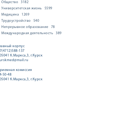
Общество
3182
Университетская жизнь
5599
Медицина
1269
Трудоустройство
540
Непрерывное образование
78
Международная деятельность
389
лавный корпус
7(4712)588-137
05041 К.Маркса,3, г.Курск
urskmed@mail.ru
риемная комиссия
4-50-48
05041 К.Маркса,3, г.Курск