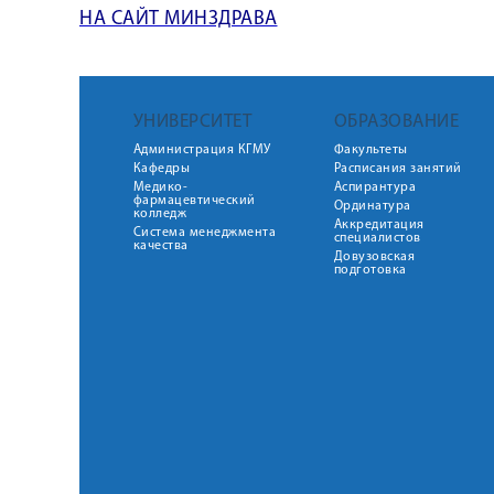
НА САЙТ МИНЗДРАВА
УНИВЕРСИТЕТ
ОБРАЗОВАНИЕ
Администрация КГМУ
Факультеты
Кафедры
Расписания занятий
Медико-
Аспирантура
фармацевтический
Ординатура
колледж
Аккредитация
Система менеджмента
специалистов
качества
Довузовская
подготовка