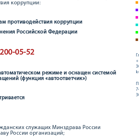
вия коррупции:
ам противодействия коррупции
нения Российской Федерации
 200-05-52
Г
+
3
k
 автоматическом режиме и оснащен системой
ащений (функция «автоответчик»)
П
7
3
тривается
ажданских служащих Минздрава России
аву России организаций;