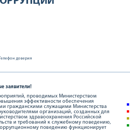
КОРРУПЦИИ
Телефон доверия
е заявители!
роприятий, проводимых Министерством
овышения эффективности обеспечения
ми гражданскими служащими Министерства
руководителями организаций, созданных для
нистерством здравоохранения Российской
льств и требований к служебному поведению,
 коррупционному поведению функционирует