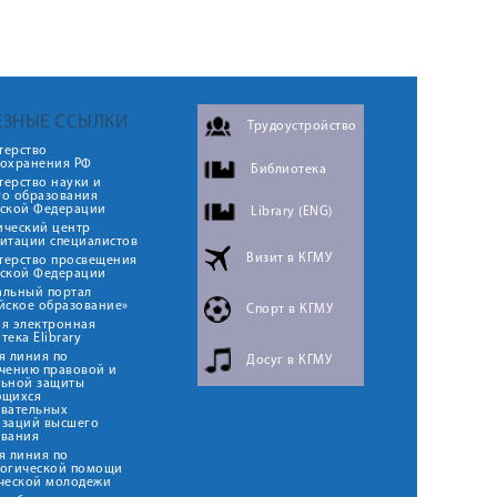
ЕЗНЫЕ ССЫЛКИ
Трудоустройство
терство
оохранения РФ
Библиотека
ерство науки и
го образования
йской Федерации
Library (ENG)
ический центр
итации специалистов
Визит в КГМУ
терство просвещения
йской Федерации
альный портал
йское образование»
Спорт в КГМУ
я электронная
тека Elibrary
я линия по
Досуг в КГМУ
чению правовой и
льной защиты
ющихся
овательных
изаций высшего
ования
я линия по
логической помощи
ческой молодежи