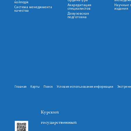
Ординатура
Молодежн
колледж
Аккредитация
Научные 
Система менеджмента
специалистов
издания
качества
Довузовская
подготовка
Главная
Карты
Поиск
Условия использования информации
Экстрен
Курский
государственный