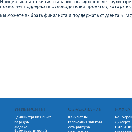
Инициатива и позиция финалистов вдохновляет аудитори
позволяет поддержать руководителей проектов, которые с
Вы можете выбрать финалиста и поддержать студента КГМУ
УНИВЕРСИТЕТ
ОБРАЗОВАНИЕ
НАУКА
Администрация КГМУ
Факультеты
Конфере
Кафедры
Расписания занятий
Диссерта
Медико-
Аспирантура
НИИ и ЭБ
фармацевтический