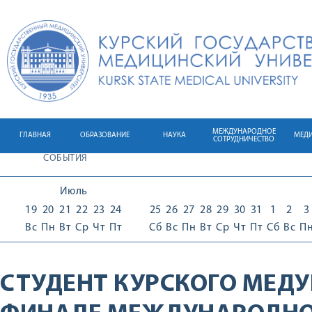
МЕЖДУНАРОДНОЕ
ГЛАВНАЯ
ОБРАЗОВАНИЕ
НАУКА
МЕД
СОТРУДНИЧЕСТВО
СОБЫТИЯ
Июль
19
20
21
22
23
24
25
26
27
28
29
30
31
1
2
3
Вс
Пн
Вт
Ср
Чт
Пт
Сб
Вс
Пн
Вт
Ср
Чт
Пт
Сб
Вс
П
СТУДЕНТ КУРСКОГО МЕДУ