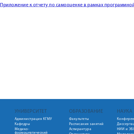
Приложение к отчету по самооценке в рамках программно
УНИВЕРСИТЕТ
ОБРАЗОВАНИЕ
НАУКА
Администрация КГМУ
Факультеты
Конфере
Кафедры
Расписания занятий
Диссерта
Медико-
Аспирантура
НИИ и ЭБ
фармацевтический