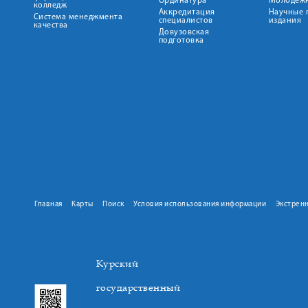
Ординатура
Молодежн
колледж
Аккредитация
Научные 
Система менеджмента
специалистов
издания
качества
Довузовская
подготовка
Главная
Карты
Поиск
Условия использования информации
Экстрен
Курский
государственный