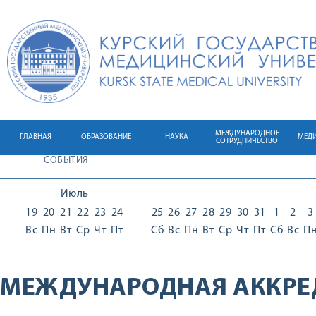
МЕЖДУНАРОДНОЕ
ГЛАВНАЯ
ОБРАЗОВАНИЕ
НАУКА
МЕД
СОТРУДНИЧЕСТВО
СОБЫТИЯ
Июль
19
20
21
22
23
24
25
26
27
28
29
30
31
1
2
3
Вс
Пн
Вт
Ср
Чт
Пт
Сб
Вс
Пн
Вт
Ср
Чт
Пт
Сб
Вс
П
МЕЖДУНАРОДНАЯ АККРЕ