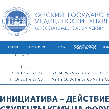
МЕЖДУНАРОДНОЕ
ГЛАВНАЯ
ОБРАЗОВАНИЕ
НАУКА
МЕД
СОТРУДНИЧЕСТВО
СОБЫТИЯ
Июль
17
18
19
20
21
22
23
24
25
26
27
28
29
30
31
1
Пт
Сб
Вс
Пн
Вт
Ср
Чт
Пт
Сб
Вс
Пн
Вт
Ср
Чт
Пт
С
ИНИЦИАТИВА – ДЕЙСТВИЕ