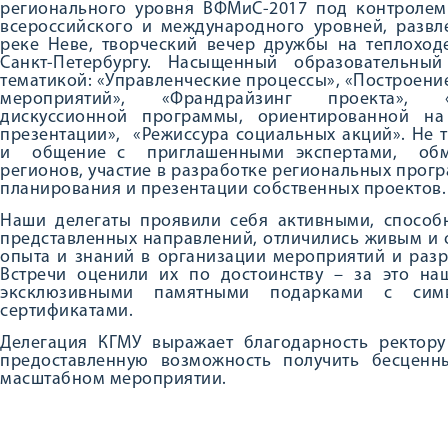
регионального уровня ВФМиС-2017 под контролем
всероссийского и международного уровней, развл
реке Неве, творческий вечер дружбы на теплоходе
Санкт-Петербургу. Насыщенный образовательны
тематикой: «Управленческие процессы», «Построени
мероприятий», «Франдрайзинг проекта», «М
дискуссионной программы, ориентированной на
презентации», «Режиссура социальных акций». Не 
и общение с приглашенными экспертами, обме
регионов, участие в разработке региональных прог
планирования и презентации собственных проектов.
Наши делегаты проявили себя активными, способ
представленных направлений, отличились живым и
опыта и знаний в организации мероприятий и раз
Встречи оценили их по достоинству – за это н
эксклюзивными памятными подарками с сим
сертификатами.
Делегация КГМУ выражает благодарность ректору
предоставленную возможность получить бесценн
масштабном мероприятии.