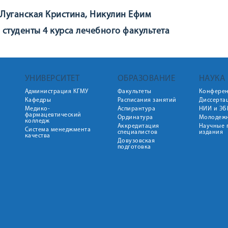
Луганская Кристина, Никулин Ефим
студенты 4 курса лечебного факультета
УНИВЕРСИТЕТ
ОБРАЗОВАНИЕ
НАУКА
Администрация КГМУ
Факультеты
Конфере
Кафедры
Расписания занятий
Диссерта
Медико-
Аспирантура
НИИ и ЭБ
фармацевтический
Ординатура
Молодежн
колледж
Аккредитация
Научные 
Система менеджмента
специалистов
издания
качества
Довузовская
подготовка