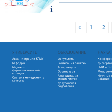
«
1
2
УНИВЕРСИТЕТ
ОБРАЗОВАНИЕ
НАУКА
Администрация КГМУ
Факультеты
Конфере
Кафедры
Расписания занятий
Диссерта
Медико-
Аспирантура
НИИ и ЭБ
фармацевтический
Ординатура
Молодежн
колледж
Аккредитация
Научные 
Система менеджмента
специалистов
издания
качества
Довузовская
подготовка