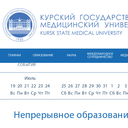
МЕЖДУНАРОДНОЕ
ГЛАВНАЯ
ОБРАЗОВАНИЕ
НАУКА
МЕД
СОТРУДНИЧЕСТВО
СОБЫТИЯ
Июль
19
20
21
22
23
24
25
26
27
28
29
30
31
1
2
3
Вс
Пн
Вт
Ср
Чт
Пт
Сб
Вс
Пн
Вт
Ср
Чт
Пт
Сб
Вс
П
Непрерывное образован