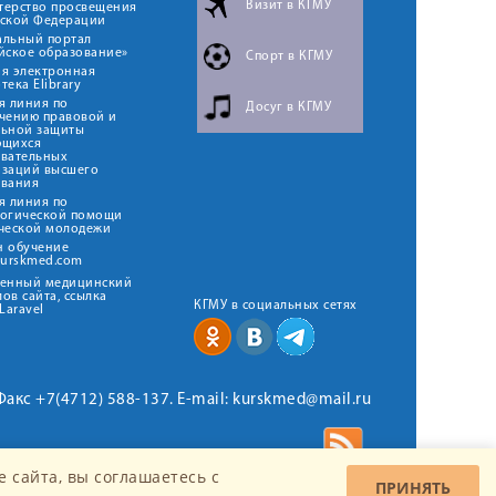
Визит в КГМУ
терство просвещения
йской Федерации
альный портал
йское образование»
Спорт в КГМУ
я электронная
тека Elibrary
я линия по
Досуг в КГМУ
чению правовой и
льной защиты
ющихся
овательных
изаций высшего
ования
я линия по
логической помощи
ческой молодежи
н обучение
kurskmed.com
твенный медицинский
ов сайта, ссылка
КГМУ в социальных сетях
Laravel
 Факс +7(4712) 588-137. E-mail: kurskmed@mail.ru
 сайта, вы соглашаетесь c
ПРИНЯТЬ