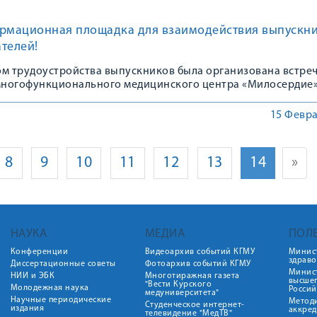
ормационная площадка для взаимодействия выпускн
телей!
ром трудоустройства выпускников была организована встреч
ногофункционального медицинского центра «Милосердие»
кий завод «Электродеталь»» Брянской области в формате о
15 Февра
8
9
10
11
12
13
14
»
НАУКА
МЕДИА
ПОЛ
Конференции
Видеоархив событий КГМУ
Минис
здрав
Диссертационные советы
Фотоархив событий КГМУ
Минист
НИИ и ЭБК
Многотиражная газета
высше
"Вести Курского
Молодежная наука
Росси
медуниверситета"
Научные периодические
Метод
Студенческое интернет-
издания
аккред
телевидение "МедТВ"