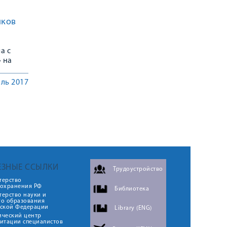
иков
а с
 на
нлайн-
ль 2017
ЕЗНЫЕ ССЫЛКИ
Трудоустройство
терство
оохранения РФ
Библиотека
ерство науки и
го образования
йской Федерации
Library (ENG)
ический центр
итации специалистов