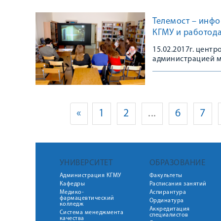
Телемост – инф
КГМУ и работода
15.02.2017г. цент
администрацией м
базе АО «Карачевс
конференции.
«
1
2
...
6
7
УНИВЕРСИТЕТ
ОБРАЗОВАНИЕ
Администрация КГМУ
Факультеты
Кафедры
Расписания занятий
Медико-
Аспирантура
фармацевтический
Ординатура
колледж
Аккредитация
Система менеджмента
специалистов
качества