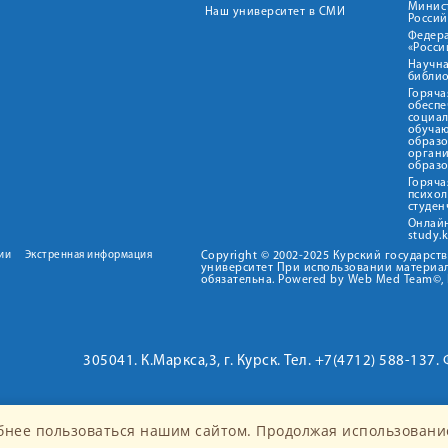
Минис
Наш университет в СМИ
Росси
Федер
«Росси
Научна
библио
Горяча
обеспе
социа
обуча
образ
орган
образ
Горяча
психо
студен
Онлай
study.
ии
Экстренная информация
Copyright © 2002-2025 Курский государс
университет При использовании материал
обязательна. Powered by Web Med Team©, 
305041. К.Маркса,3, г. Курск. Тел. +7(4712) 588-137.
бнее пользоваться нашим сайтом. Продолжая использование