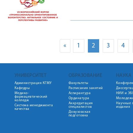
«
1
2
3
4
УНИВЕРСИТЕТ
ОБРАЗОВАНИЕ
НАУКА
Администрация КГМУ
Факультеты
Конфере
Кафедры
Расписания занятий
Диссерта
Медико-
Аспирантура
НИИ и ЭБ
фармацевтический
Ординатура
Молодежн
колледж
Аккредитация
Научные 
Система менеджмента
специалистов
издания
качества
Довузовская
подготовка