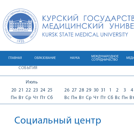
МЕЖДУНАРОДНОЕ
ГЛАВНАЯ
ОБРАЗОВАНИЕ
НАУКА
МЕД
СОТРУДНИЧЕСТВО
СОБЫТИЯ
Июль
20
21
22
23
24
25
26
27
28
29
30
31
1
2
3
4
Пн
Вт
Ср
Чт
Пт
Сб
Вс
Пн
Вт
Ср
Чт
Пт
Сб
Вс
Пн
В
Социальный центр