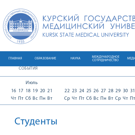
МЕЖДУНАРОДНОЕ
ГЛАВНАЯ
ОБРАЗОВАНИЕ
НАУКА
МЕД
СОТРУДНИЧЕСТВО
СОБЫТИЯ
Июль
16
17
18
19
20
21
22
23
24
25
26
27
28
29
30
3
Чт
Пт
Сб
Вс
Пн
Вт
Ср
Чт
Пт
Сб
Вс
Пн
Вт
Ср
Чт
П
Студенты