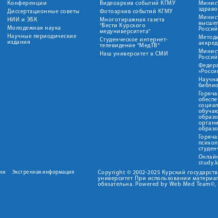
Конференции
Видеоархив событий КГМУ
Минис
здрав
Диссертационные советы
Фотоархив событий КГМУ
Минист
НИИ и ЭБК
Многотиражная газета
высше
"Вести Курского
Молодежная наука
Росси
медуниверситета"
Научные периодические
Метод
Студенческое интернет-
издания
аккред
телевидение "МедТВ"
Минис
Наш университет в СМИ
Росси
Федер
«Росси
Научна
библио
Горяча
обеспе
социа
обуча
образ
орган
образ
Горяча
психо
студен
Онлай
study.
ии
Экстренная информация
Copyright © 2002-2025 Курский государс
университет При использовании материал
обязательна. Powered by Web Med Team©, 