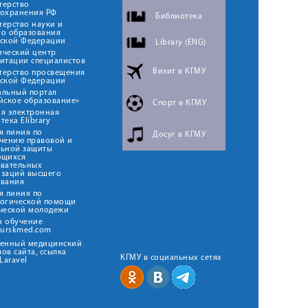
терство
оохранения РФ
Библиотека
ерство науки и
го образования
йской Федерации
Library (ENG)
ический центр
итации специалистов
Визит в КГМУ
терство просвещения
йской Федерации
альный портал
йское образование»
Спорт в КГМУ
я электронная
тека Elibrary
я линия по
Досуг в КГМУ
чению правовой и
льной защиты
ющихся
овательных
изаций высшего
ования
я линия по
логической помощи
ческой молодежи
н обучение
kurskmed.com
твенный медицинский
ов сайта, ссылка
КГМУ в социальных сетях
Laravel