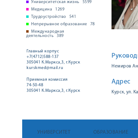
Университетская жизнь
5599
Медицина
1269
Трудоустройство
541
Непрерывное образование
78
Международная
деятельность
389
Главный корпус
Руковод
+7(4712)588-137
305041 К.Маркса,3, г.Курск
Немиров Ан
kurskmed@mail.ru
Приемная комиссия
Адрес
74-50-48
305041 К.Маркса,3, г.Курск
Курск, ул. К
УНИВЕРСИТЕТ
ОБРАЗОВАНИЕ