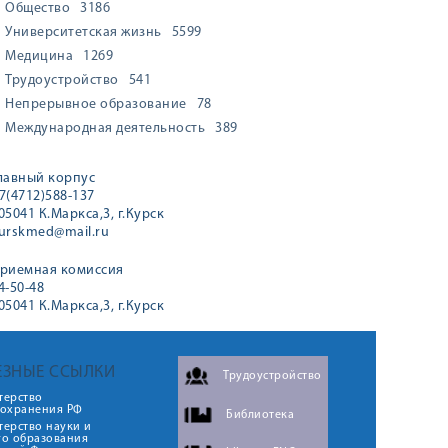
Общество
3186
Университетская жизнь
5599
Медицина
1269
Трудоустройство
541
Непрерывное образование
78
Международная деятельность
389
лавный корпус
7(4712)588-137
05041 К.Маркса,3, г.Курск
urskmed@mail.ru
риемная комиссия
4-50-48
05041 К.Маркса,3, г.Курск
ЕЗНЫЕ ССЫЛКИ
Трудоустройство
терство
оохранения РФ
Библиотека
ерство науки и
го образования