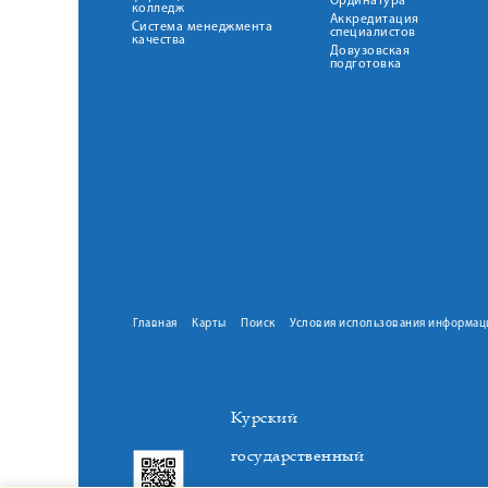
Ординатура
колледж
Аккредитация
Система менеджмента
специалистов
качества
Довузовская
подготовка
Главная
Карты
Поиск
Условия использования информац
Курский
государственный