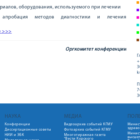
иалов, оборудования, используемого при лечении
 апробация методов диагностики и лечения
е >>>
Оргкомитет конференции
Г
+
3
k
П
7
3
НАУКА
МЕДИА
ПОЛ
Конференции
Видеоархив событий КГМУ
Минис
здрав
Диссертационные советы
Фотоархив событий КГМУ
Минист
НИИ и ЭБК
Многотиражная газета
высше
"Вести Курского