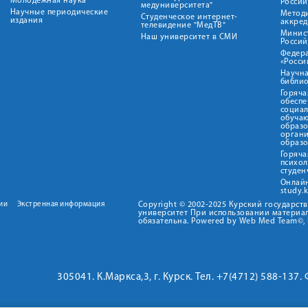
Молодежная наука
Росси
медуниверситета"
Научные периодические
Метод
Студенческое интернет-
издания
аккред
телевидение "МедТВ"
Минис
Наш университет в СМИ
Росси
Федер
«Росси
Научна
библио
Горяча
обеспе
социа
обуча
образ
орган
образ
Горяча
психо
студен
Онлай
study.
ии
Экстренная информация
Copyright © 2002-2025 Курский государс
университет При использовании материал
обязательна. Powered by Web Med Team©, 
305041. К.Маркса,3, г. Курск. Тел. +7(4712) 588-137.