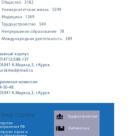
Общество
3182
Университетская жизнь
5599
Медицина
1269
Трудоустройство
540
Непрерывное образование
78
Международная деятельность
389
лавный корпус
7(4712)588-137
05041 К.Маркса,3, г.Курск
urskmed@mail.ru
риемная комиссия
4-50-48
05041 К.Маркса,3, г.Курск
ЕЗНЫЕ ССЫЛКИ
Трудоустройство
терство
оохранения РФ
Библиотека
ерство науки и
го образования