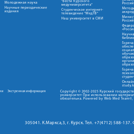
"Вести Курского
Молодежная наука
Росси
медуниверситета"
Научные периодические
Метод
Студенческое интернет-
издания
аккред
телевидение "МедТВ"
Минис
Наш университет в СМИ
Росси
Федер
«Росси
Научна
библио
Горяча
обеспе
социа
обуча
образ
орган
образ
Горяча
психо
студен
Онлай
study.
ии
Экстренная информация
Copyright © 2002-2025 Курский государс
университет При использовании материал
обязательна. Powered by Web Med Team©, 
305041. К.Маркса,3, г. Курск. Тел. +7(4712) 588-137.