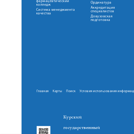
фармацевтический
Ординатура
колледж
Аккредитация
Система менеджмента
специалистов
качества
Довузовская
подготовка
Главная
Карты
Поиск
Условия использования информац
Курский
государственный