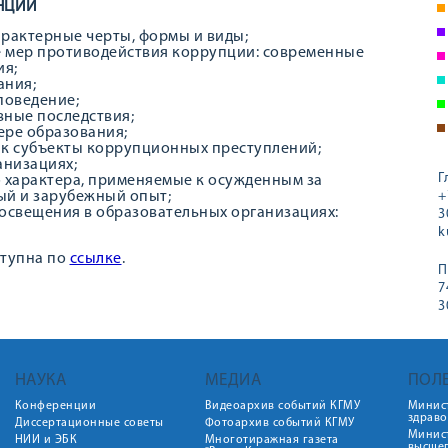
НЦИИ
арактерные черты, формы и виды;
 мер противодействия коррупции: современные
ия;
ания;
поведение;
вные последствия;
ере образования;
ак субъекты коррупционных преступлений;
анизациях;
Г
 характера, применяемые к осужденным за
ый и зарубежный опыт;
+
свещения в образовательных организациях:
3
k
ступна по
ссылке
.
П
7
3
НАУКА
МЕДИА
ПОЛ
Конференции
Видеоархив событий КГМУ
Минис
здрав
Диссертационные советы
Фотоархив событий КГМУ
Минист
НИИ и ЭБК
Многотиражная газета
высше