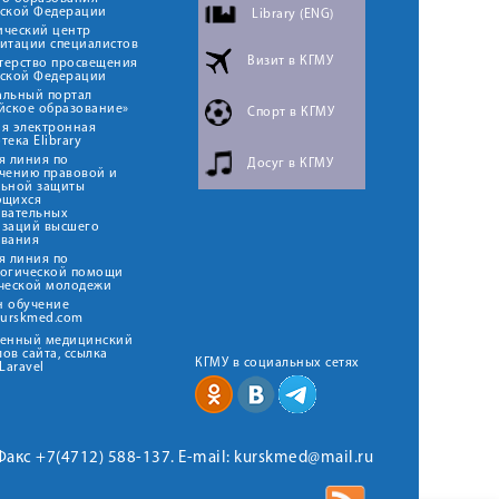
йской Федерации
Library (ENG)
ический центр
итации специалистов
Визит в КГМУ
терство просвещения
йской Федерации
альный портал
йское образование»
Спорт в КГМУ
я электронная
тека Elibrary
я линия по
Досуг в КГМУ
чению правовой и
льной защиты
ющихся
овательных
изаций высшего
ования
я линия по
логической помощи
ческой молодежи
н обучение
kurskmed.com
твенный медицинский
ов сайта, ссылка
КГМУ в социальных сетях
Laravel
 Факс +7(4712) 588-137. E-mail: kurskmed@mail.ru