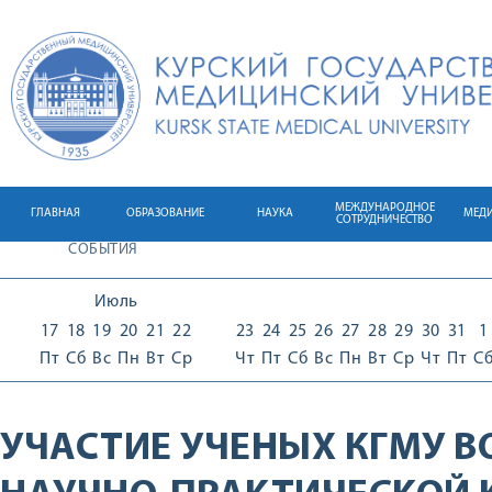
МЕЖДУНАРОДНОЕ
ГЛАВНАЯ
ОБРАЗОВАНИЕ
НАУКА
МЕД
СОТРУДНИЧЕСТВО
СОБЫТИЯ
Июль
17
18
19
20
21
22
23
24
25
26
27
28
29
30
31
1
Пт
Сб
Вс
Пн
Вт
Ср
Чт
Пт
Сб
Вс
Пн
Вт
Ср
Чт
Пт
С
УЧАСТИЕ УЧЕНЫХ КГМУ В