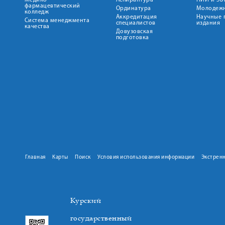
Медико-
Аспирантура
НИИ и ЭБ
фармацевтический
Ординатура
Молодежн
колледж
Аккредитация
Научные 
Система менеджмента
специалистов
издания
качества
Довузовская
подготовка
Главная
Карты
Поиск
Условия использования информации
Экстрен
Курский
государственный