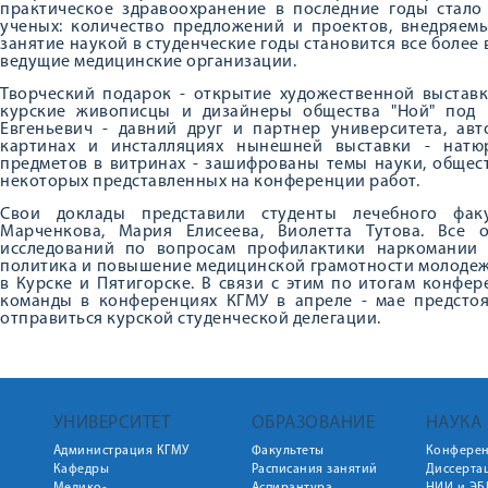
практическое здравоохранение в последние годы стало
ученых: количество предложений и проектов, внедряемы
занятие наукой в студенческие годы становится все более
ведущие медицинские организации.
Творческий подарок - открытие художественной выстав
курские живописцы и дизайнеры общества "Ной" под 
Евгеньевич - давний друг и партнер университета, авт
картинах и инсталляциях нынешней выставки - натюр
предметов в витринах - зашифрованы темы науки, общес
некоторых представленных на конференции работ.
Свои доклады представили студенты лечебного факу
Марченкова, Мария Елисеева, Виолетта Тутова. Все 
исследований по вопросам профилактики наркомании 
политика и повышение медицинской грамотности молодежи
в Курске и Пятигорске. В связи с этим по итогам конфе
команды в конференциях КГМУ в апреле - мае предстоя
отправиться курской студенческой делегации.
УНИВЕРСИТЕТ
ОБРАЗОВАНИЕ
НАУКА
Администрация КГМУ
Факультеты
Конфере
Кафедры
Расписания занятий
Диссерта