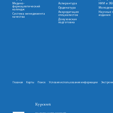
Медико-
Аспирантура
НИИ и ЭБ
фармацевтический
Ординатура
Молодежн
колледж
Аккредитация
Научные 
Система менеджмента
специалистов
издания
качества
Довузовская
подготовка
Главная
Карты
Поиск
Условия использования информации
Экстрен
Курский