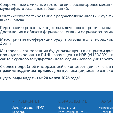
Современные омиксные технологии в расшифровке механи
мультифакториальных заболеваний.
Генетическое тестирование предрасположенности к муль
шкалы риска.
Персонализированные подходы к лечению и профилактике
Достижения в области фармакогенетики и фармакогеномик
Мероприятия конференции будут проводиться в гибридно
Zoom.
Материалы конференции будут размещены в открытом дост
проиндексированы в РИНЦ, размещены в НЭБ (eLIBRARY), н
сайте Курского государственного медицинского университ
С более подробной информацией о конференции, включая
правила подачи материалов
для публикации, можно ознак
Будем рады видеть вас
20 марта 2026 года!
УНИВЕРСИТЕТ
ОБРАЗОВАНИЕ
НАУКА
Администрация КГМУ
Факультеты
Конфере
Кафедры
Расписания занятий
Диссерта