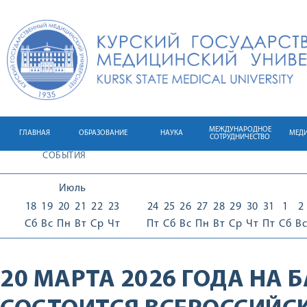
МЕЖДУНАРОДНОЕ
ГЛАВНАЯ
ОБРАЗОВАНИЕ
НАУКА
МЕД
СОТРУДНИЧЕСТВО
СОБЫТИЯ
Июль
18
19
20
21
22
23
24
25
26
27
28
29
30
31
1
2
Сб
Вс
Пн
Вт
Ср
Чт
Пт
Сб
Вс
Пн
Вт
Ср
Чт
Пт
Сб
Вс
20 МАРТА 2026 ГОДА НА 