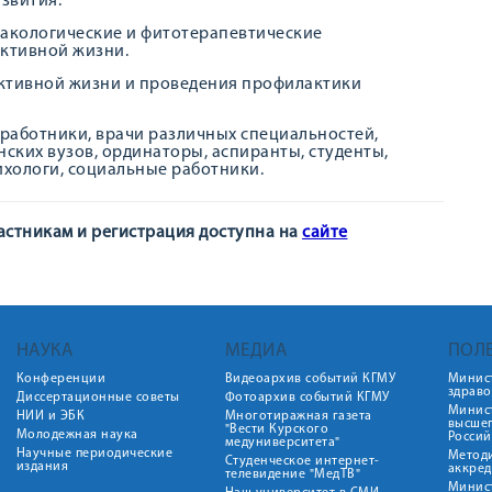
звития.
акологические и фитотерапевтические
активной жизни.
активной жизни и проведения профилактики
работники, врачи различных специальностей,
ских вузов, ординаторы, аспиранты, студенты,
хологи, социальные работники.
астникам и регистрация доступна на
сайте
НАУКА
МЕДИА
ПОЛ
Конференции
Видеоархив событий КГМУ
Минис
здрав
Диссертационные советы
Фотоархив событий КГМУ
Минист
НИИ и ЭБК
Многотиражная газета
высше
"Вести Курского
Молодежная наука
Росси
медуниверситета"
Научные периодические
Метод
Студенческое интернет-
издания
аккред
телевидение "МедТВ"
Минис