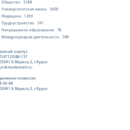
Общество
3188
Университетская жизнь
5600
Медицина
1269
Трудоустройство
541
Непрерывное образование
78
Международная деятельность
389
лавный корпус
7(4712)588-137
05041 К.Маркса,3, г.Курск
urskmed@mail.ru
риемная комиссия
4-50-48
05041 К.Маркса,3, г.Курск