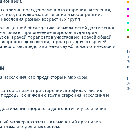
ционный).
тых причин преждевременного старения населения,
актике, популяризация знаний и мероприятий,
 населения разных возрастных групп.
посвященной обсуждению возможностей достижения
усматривает привлечение широкой аудитории
узов, врачей-терапевтов участковых, врачей общей
дорового долголетия, гериатров, других врачей-
алеологов, представителей служб психологической и
Г
+
3
k
ИИ
 населения, его предикторы и маркеры,
П
7
3
вов организма при старении, профилактика их
подходы к снижению темпа старения населения и
 достижения здорового долголетия и увеличения
льный маркер возрастных изменений организма.
анизма и отдельных систем.