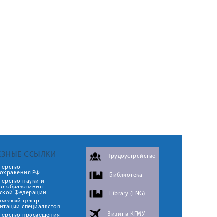
ЕЗНЫЕ ССЫЛКИ
Трудоустройство
терство
оохранения РФ
Библиотека
ерство науки и
го образования
йской Федерации
Library (ENG)
ический центр
итации специалистов
Визит в КГМУ
терство просвещения