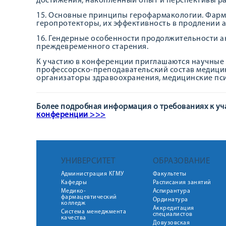
достижения, накопленный опыт и перспективы ра
15. Основные принципы герофармакологии. Фарм
геропротекторы, их эффективность в продлении 
16. Гендерные особенности продолжительности 
преждевременного старения.
К участию в конференции приглашаются научные 
профессорско-преподавательский состав медицин
организаторы здравоохранения, медицинские пси
Более подробная информация о требованиях к уч
конференции
>>>
УНИВЕРСИТЕТ
ОБРАЗОВАНИЕ
Администрация КГМУ
Факультеты
Кафедры
Расписания занятий
Медико-
Аспирантура
фармацевтический
Ординатура
колледж
Аккредитация
Система менеджмента
специалистов
качества
Довузовская