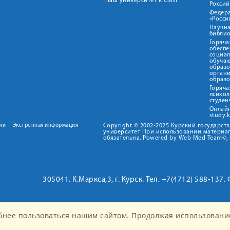
Наш университет в СМИ
Росси
Федер
«Росси
Научна
библио
Горяча
обеспе
социа
обуча
образ
орган
образ
Горяча
психо
студен
Онлай
study.
ии
Экстренная информация
Copyright © 2002-2025 Курский государс
университет При использовании материал
обязательна. Powered by Web Med Team©, 
305041. К.Маркса,3, г. Курск. Тел. +7(4712) 588-137.
бнее пользоваться нашим сайтом. Продолжая использование