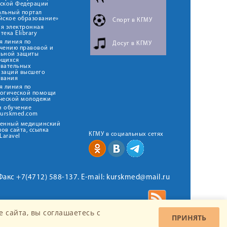
йской Федерации
альный портал
йское образование»
Спорт в КГМУ
я электронная
тека Elibrary
я линия по
Досуг в КГМУ
чению правовой и
льной защиты
ющихся
овательных
изаций высшего
ования
я линия по
логической помощи
ческой молодежи
н обучение
kurskmed.com
твенный медицинский
ов сайта, ссылка
КГМУ в социальных сетях
Laravel
 Факс +7(4712) 588-137. E-mail: kurskmed@mail.ru
 сайта, вы соглашаетесь c
ПРИНЯТЬ