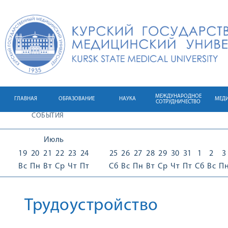
МЕЖДУНАРОДНОЕ
ГЛАВНАЯ
ОБРАЗОВАНИЕ
НАУКА
МЕД
СОТРУДНИЧЕСТВО
СОБЫТИЯ
Июль
19
20
21
22
23
24
25
26
27
28
29
30
31
1
2
3
Вс
Пн
Вт
Ср
Чт
Пт
Сб
Вс
Пн
Вт
Ср
Чт
Пт
Сб
Вс
П
Трудоустройство