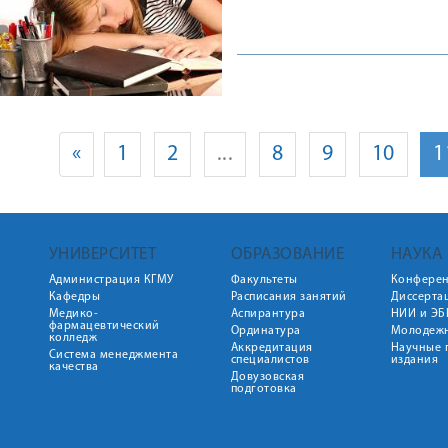
«
1
2
...
8
9
10
1
УНИВЕРСИТЕТ
ОБРАЗОВАНИЕ
НАУКА
Администрация КГМУ
Факультеты
Конфере
Кафедры
Расписания занятий
Диссерта
Медико-
Аспирантура
НИИ и ЭБ
фармацевтический
Ординатура
Молодежн
колледж
Аккредитация
Научные 
Система менеджмента
специалистов
издания
качества
Довузовская
подготовка