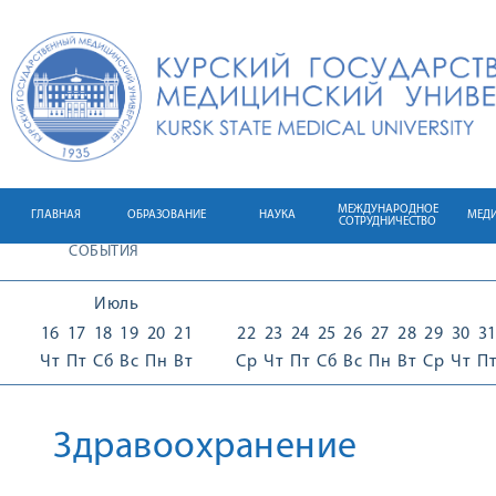
МЕЖДУНАРОДНОЕ
ГЛАВНАЯ
ОБРАЗОВАНИЕ
НАУКА
МЕД
СОТРУДНИЧЕСТВО
СОБЫТИЯ
Июль
16
17
18
19
20
21
22
23
24
25
26
27
28
29
30
3
Чт
Пт
Сб
Вс
Пн
Вт
Ср
Чт
Пт
Сб
Вс
Пн
Вт
Ср
Чт
П
Здравоохранение