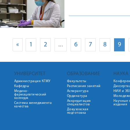
«
1
2
...
6
7
8
9
УНИВЕРСИТЕТ
ОБРАЗОВАНИЕ
НАУКА
Администрация КГМУ
Факультеты
Конфере
Кафедры
Расписания занятий
Диссерта
Медико-
Аспирантура
НИИ и ЭБ
фармацевтический
Ординатура
Молодежн
колледж
Аккредитация
Научные 
Система менеджмента
специалистов
издания
качества
Довузовская
подготовка