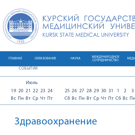
МЕЖДУНАРОДНОЕ
ГЛАВНАЯ
ОБРАЗОВАНИЕ
НАУКА
МЕД
СОТРУДНИЧЕСТВО
СОБЫТИЯ
Июль
19
20
21
22
23
24
25
26
27
28
29
30
31
1
2
3
Вс
Пн
Вт
Ср
Чт
Пт
Сб
Вс
Пн
Вт
Ср
Чт
Пт
Сб
Вс
П
Здравоохранение