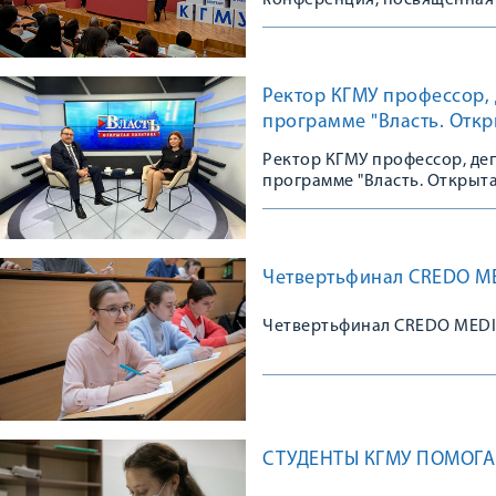
конференция, посвященная 
году проходил под лозунгом
Ректор КГМУ профессор, 
программе "Власть. Откр
Ректор КГМУ профессор, деп
программе "Власть. Открыта
Четвертьфинал CREDO M
Четвертьфинал CREDO MED
СТУДЕНТЫ КГМУ ПОМОГА