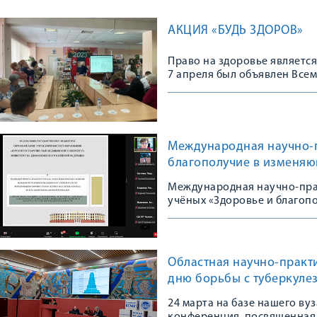
АКЦИЯ «БУДЬ ЗДОРОВ»
Право на здоровье является
7 апреля был объявлен Все
обсуждать вопросы его сохр
здоровья людей в нашей стр
реализации Национальных п
Международная научно-п
благополучие в изменя
Международная научно-прак
учёных «Здоровье и благоп
в гибридном формате.
Областная научно-практ
дню борьбы с туберкулез
перспективы»
24 марта на базе нашего ву