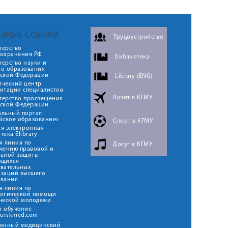
ЕЗНЫЕ ССЫЛКИ
Трудоустройство
терство
оохранения РФ
Библиотека
ерство науки и
го образования
йской Федерации
Library (ENG)
ический центр
итации специалистов
Визит в КГМУ
терство просвещения
йской Федерации
альный портал
йское образование»
Спорт в КГМУ
я электронная
тека Elibrary
я линия по
Досуг в КГМУ
чению правовой и
льной защиты
ющихся
овательных
изаций высшего
ования
я линия по
логической помощи
ческой молодежи
н обучение
kurskmed.com
твенный медицинский