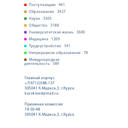
Поступающим
441
Образование
3427
Наука
3303
Общество
3188
Университетская жизнь
5600
Медицина
1269
Трудоустройство
541
Непрерывное образование
78
Международная
деятельность
389
Главный корпус
+7(4712)588-137
305041 К.Маркса,3, г.Курск
kurskmed@mail.ru
Приемная комиссия
74-50-48
305041 К.Маркса,3, г.Курск