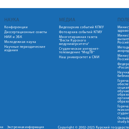
НАУКА
МЕДИА
ПОЛ
Конференции
Видеоархив событий КГМУ
Минис
здрав
Диссертационные советы
Фотоархив событий КГМУ
Минист
НИИ и ЭБК
Многотиражная газета
высше
"Вести Курского
Молодежная наука
Росси
медуниверситета"
Научные периодические
Метод
Студенческое интернет-
издания
аккред
телевидение "МедТВ"
Минис
Наш университет в СМИ
Росси
Федер
«Росси
Научна
библио
Горяча
обеспе
социа
обуча
образ
орган
образ
Горяча
психо
студен
Онлай
study.
ии
Экстренная информация
Copyright © 2002-2025 Курский государс