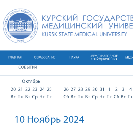
МЕЖДУНАРОДНОЕ
ГЛАВНАЯ
ОБРАЗОВАНИЕ
НАУКА
МЕД
СОТРУДНИЧЕСТВО
СОБЫТИЯ
Октябрь
20
21
22
23
24
25
26
27
28
29
30
31
1
2
3
4
Вс
Пн
Вт
Ср
Чт
Пт
Сб
Вс
Пн
Вт
Ср
Чт
Пт
Сб
Вс
П
10 Ноябрь 2024