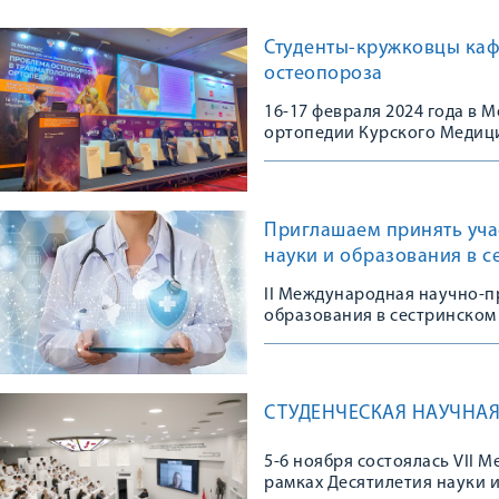
Студенты-кружковцы каф
остеопороза
16-17 февраля 2024 года в
ортопедии Курского Медици
Конгрессе, посвященном 10
остеопороза в травматологи
практике»
Приглашаем принять уча
науки и образования в с
II Международная научно-п
образования в сестринском 
СТУДЕНЧЕСКАЯ НАУЧНАЯ
5-6 ноября состоялась VII
рамках Десятилетия науки 