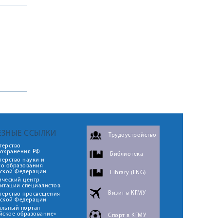
ЕЗНЫЕ ССЫЛКИ
Трудоустройство
терство
оохранения РФ
Библиотека
ерство науки и
го образования
йской Федерации
Library (ENG)
ический центр
итации специалистов
Визит в КГМУ
терство просвещения
йской Федерации
альный портал
йское образование»
Спорт в КГМУ