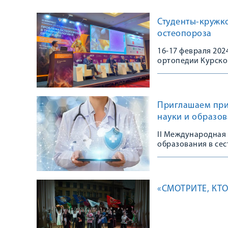
Студенты-кружк
остеопороза
16-17 февраля 20
ортопедии Курско
Конгрессе, посвя
остеопороза в тра
практике»
Приглашаем при
науки и образов
II Международная
образования в сес
«СМОТРИТЕ, КТ