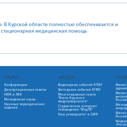
 В Курской области полностью обеспечивается и
и стационарная медицинская помощь
НАУКА
МЕДИА
ПОЛ
Конференции
Видеоархив событий КГМУ
Минис
здрав
Диссертационные советы
Фотоархив событий КГМУ
Минист
НИИ и ЭБК
Многотиражная газета
высше
"Вести Курского
Молодежная наука
Росси
медуниверситета"
Научные периодические
Метод
Студенческое интернет-
издания
аккред
телевидение "МедТВ"
Минис
Наш университет в СМИ
Росси
Федер
«Росси