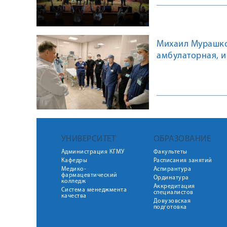
Михаил Мурашко:
амбулаторная, 
УНИВЕРСИТЕТ
ОБРАЗОВАНИЕ
Администрация КГМУ
Факультеты
Кафедры
Расписания занятий
Медико-
Аспирантура
фармацевтический
Ординатура
колледж
Аккредитация
Система менеджмента
специалистов
качества
Довузовская
подготовка