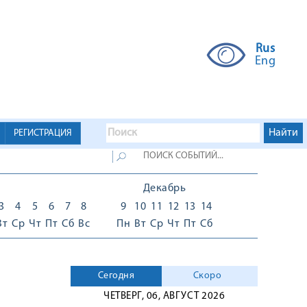
Rus
Eng
РЕГИСТРАЦИЯ
Декабрь
3
4
5
6
7
8
9
10
11
12
13
14
Вт
Ср
Чт
Пт
Сб
Вс
Пн
Вт
Ср
Чт
Пт
Сб
Сегодня
Скоро
ЧЕТВЕРГ, 06, АВГУСТ 2026