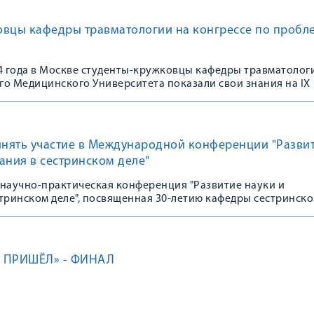
овцы кафедры травматологии на конгрессе по пробл
24 года в Москве студенты-кружковцы кафедры травматолог
го Медицинского Университета показали свои знания на IX
щенном 100-летию Зацепина Сергея Тимофеевича «Проблема
вматологии и ортопедии. Акцент на пациента: путь от теор
нять участие в Международной конференции "Разви
ания в сестринском деле"
 научно-практическая конференция "Развитие науки и
тринском деле", посвященная 30-летию кафедры сестринско
О ПРИШЁЛ» - ФИНАЛ