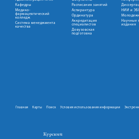
Кафедры
Расписания занятий
Диссерта
Медико-
Аспирантура
НИИ и ЭБ
фармацевтический
Ординатура
Молодежн
колледж
Аккредитация
Научные 
Система менеджмента
специалистов
издания
качества
Довузовская
подготовка
Главная
Карты
Поиск
Условия использования информации
Экстрен
Курский