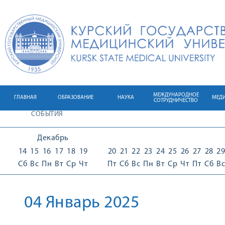
МЕЖДУНАРОДНОЕ
ГЛАВНАЯ
ОБРАЗОВАНИЕ
НАУКА
МЕД
СОТРУДНИЧЕСТВО
СОБЫТИЯ
Декабрь
14
15
16
17
18
19
20
21
22
23
24
25
26
27
28
29
Сб
Вс
Пн
Вт
Ср
Чт
Пт
Сб
Вс
Пн
Вт
Ср
Чт
Пт
Сб
Вс
04 Январь 2025