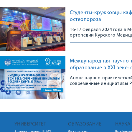
Студенты-кружковцы каф
остеопороза
16-17 февраля 2024 года в
ортопедии Курского Медици
Конгрессе, посвященном 10
остеопороза в травматологи
практике»
Международная научно-
образование в XXI веке:
Анонс научно-практической
современные инициативы Р
УНИВЕРСИТЕТ
ОБРАЗОВАНИЕ
НАУКА
Администрация КГМУ
Факультеты
Конфере