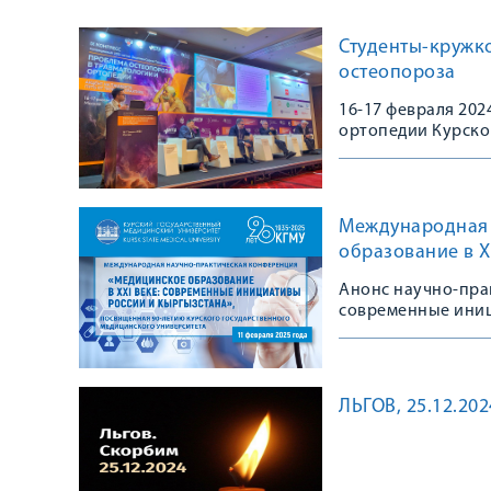
Студенты-кружк
остеопороза
16-17 февраля 20
ортопедии Курско
Конгрессе, посвя
остеопороза в тра
практике»
Международная 
образование в X
Анонс научно-пра
современные иниц
ЛЬГОВ, 25.12.202