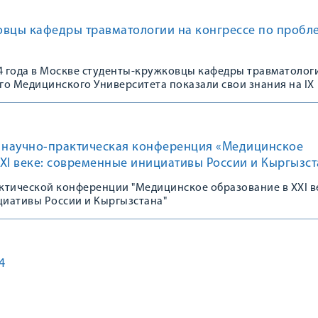
овцы кафедры травматологии на конгрессе по пробл
24 года в Москве студенты-кружковцы кафедры травматолог
го Медицинского Университета показали свои знания на IX
щенном 100-летию Зацепина Сергея Тимофеевича «Проблема
вматологии и ортопедии. Акцент на пациента: путь от теор
научно-практическая конференция «Медицинское
XI веке: современные инициативы России и Кыргызст
ктической конференции "Медицинское образование в XXI в
иативы России и Кыргызстана"
4