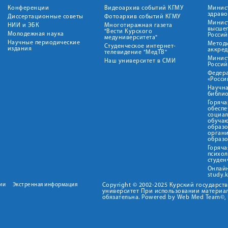
Конференции
Видеоархив событий КГМУ
Минис
здрав
Диссертационные советы
Фотоархив событий КГМУ
Минист
НИИ и ЭБК
Многотиражная газета
высше
"Вести Курского
Молодежная наука
Росси
медуниверситета"
Научные периодические
Метод
Студенческое интернет-
издания
аккред
телевидение "МедТВ"
Минис
Наш университет в СМИ
Росси
Федер
«Росси
Научна
библио
Горяча
обеспе
социа
обуча
образ
орган
образ
Горяча
психо
студен
Онлай
study.
ии
Экстренная информация
Copyright © 2002-2025 Курский государс
университет При использовании материал
обязательна. Powered by Web Med Team©, 