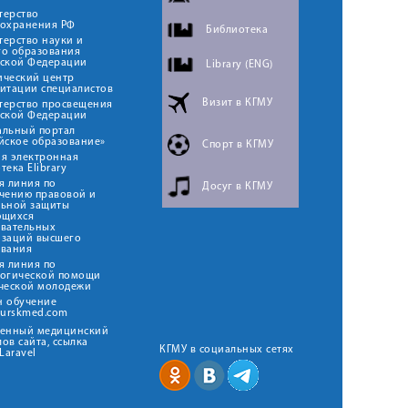
терство
оохранения РФ
Библиотека
ерство науки и
го образования
йской Федерации
Library (ENG)
ический центр
итации специалистов
Визит в КГМУ
терство просвещения
йской Федерации
альный портал
йское образование»
Спорт в КГМУ
я электронная
тека Elibrary
я линия по
Досуг в КГМУ
чению правовой и
льной защиты
ющихся
овательных
изаций высшего
ования
я линия по
логической помощи
ческой молодежи
н обучение
kurskmed.com
твенный медицинский
ов сайта, ссылка
КГМУ в социальных сетях
Laravel