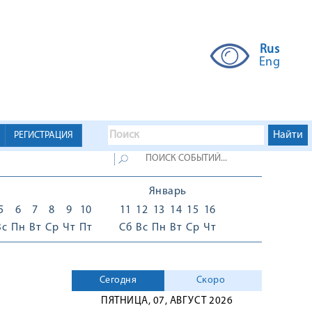
Rus
Eng
РЕГИСТРАЦИЯ
Январь
5
6
7
8
9
10
11
12
13
14
15
16
Вс
Пн
Вт
Ср
Чт
Пт
Сб
Вс
Пн
Вт
Ср
Чт
Сегодня
Скоро
ПЯТНИЦА, 07, АВГУСТ 2026