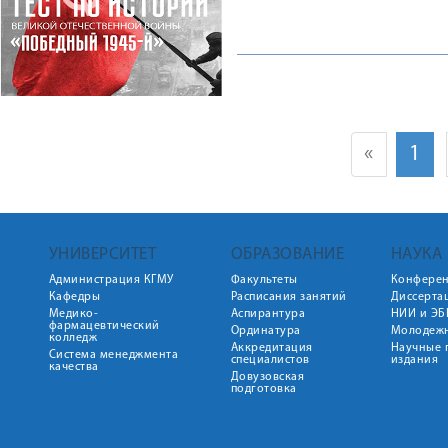
«
1
УНИВЕРСИТЕТ
ОБРАЗОВАНИЕ
НАУКА
Администрация КГМУ
Факультеты
Конфере
Кафедры
Расписания занятий
Диссерта
Медико-
Аспирантура
НИИ и ЭБ
фармацевтический
Ординатура
Молодежн
колледж
Аккредитация
Научные 
Система менеджмента
специалистов
издания
качества
Довузовская
подготовка