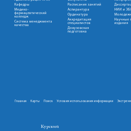
Кафедры
Расписания занятий
Диссерта
Медико-
Аспирантура
НИИ и ЭБ
фармацевтический
Ординатура
Молодежн
колледж
Аккредитация
Научные 
Система менеджмента
специалистов
издания
качества
Довузовская
подготовка
Главная
Карты
Поиск
Условия использования информации
Экстрен
Курский