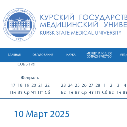
МЕЖДУНАРОДНОЕ
ГЛАВНАЯ
ОБРАЗОВАНИЕ
НАУКА
МЕД
СОТРУДНИЧЕСТВО
СОБЫТИЯ
Февраль
17
18
19
20
21
22
23
24
25
26
27
28
1
2
3
4
Пн
Вт
Ср
Чт
Пт
Сб
Вс
Пн
Вт
Ср
Чт
Пт
Сб
Вс
Пн
В
10 Март 2025