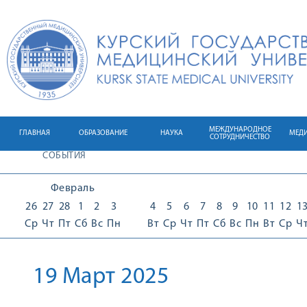
МЕЖДУНАРОДНОЕ
ГЛАВНАЯ
ОБРАЗОВАНИЕ
НАУКА
МЕД
СОТРУДНИЧЕСТВО
СОБЫТИЯ
Февраль
26
27
28
1
2
3
4
5
6
7
8
9
10
11
12
1
Ср
Чт
Пт
Сб
Вс
Пн
Вт
Ср
Чт
Пт
Сб
Вс
Пн
Вт
Ср
Ч
19 Март 2025