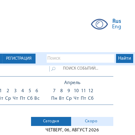
Rus
Eng
РЕГИСТРАЦИЯ
Апрель
1
2
3
4
5
6
7
8
9
10
11
12
Вт
Ср
Чт
Пт
Сб
Вс
Пн
Вт
Ср
Чт
Пт
Сб
Сегодня
Скоро
ЧЕТВЕРГ, 06, АВГУСТ 2026