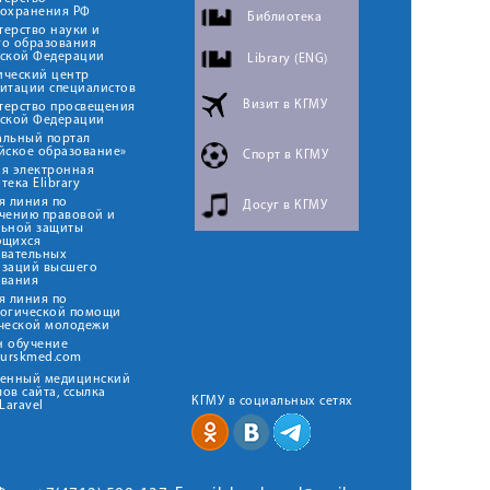
оохранения РФ
Библиотека
ерство науки и
го образования
йской Федерации
Library (ENG)
ический центр
итации специалистов
Визит в КГМУ
терство просвещения
йской Федерации
альный портал
йское образование»
Спорт в КГМУ
я электронная
тека Elibrary
я линия по
Досуг в КГМУ
чению правовой и
льной защиты
ющихся
овательных
изаций высшего
ования
я линия по
логической помощи
ческой молодежи
н обучение
kurskmed.com
твенный медицинский
ов сайта, ссылка
КГМУ в социальных сетях
Laravel