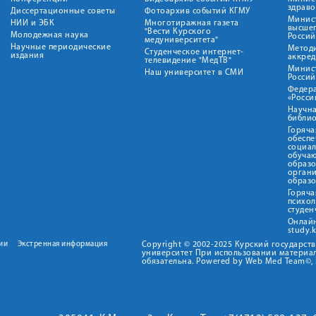
здрав
Диссертационные советы
Фотоархив событий КГМУ
Минист
НИИ и ЭБК
Многотиражная газета
высше
"Вести Курского
Молодежная наука
Росси
медуниверситета"
Научные периодические
Метод
Студенческое интернет-
издания
аккред
телевидение "МедТВ"
Минис
Наш университет в СМИ
Росси
Федер
«Росси
Научна
библио
Горяча
обеспе
социа
обуча
образ
орган
образ
Горяча
психо
студен
Онлай
study.
ии
Экстренная информация
Copyright © 2002-2025 Курский государс
университет При использовании материал
обязательна. Powered by Web Med Team©, 