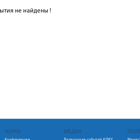
ытия не найдены !
НАУКА
МЕДИА
ПОЛ
Конференции
Видеоархив событий КГМУ
Минис