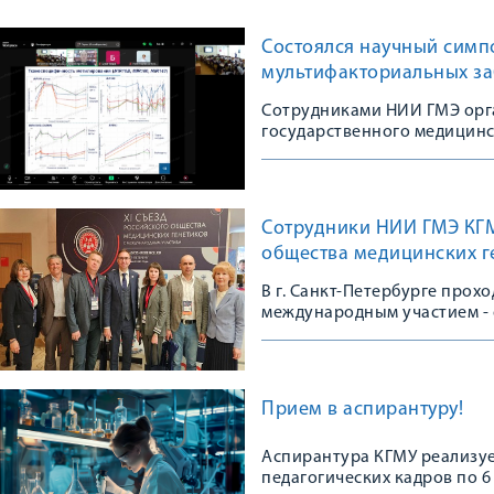
Состоялся научный симп
мультифакториальных з
Сотрудниками НИИ ГМЭ орг
государственного медицинс
Сотрудники НИИ ГМЭ КГМУ
общества медицинских г
В г. Санкт-Петербурге прох
международным участием - 
сообщества
Прием в аспирантуру!
Аспирантура КГМУ реализуе
педагогических кадров по 