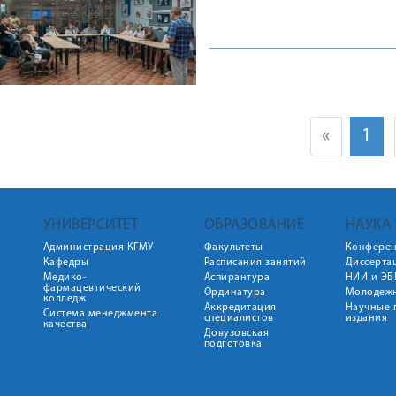
«
1
УНИВЕРСИТЕТ
ОБРАЗОВАНИЕ
НАУКА
Администрация КГМУ
Факультеты
Конфере
Кафедры
Расписания занятий
Диссерта
Медико-
Аспирантура
НИИ и ЭБ
фармацевтический
Ординатура
Молодежн
колледж
Аккредитация
Научные 
Система менеджмента
специалистов
издания
качества
Довузовская
подготовка