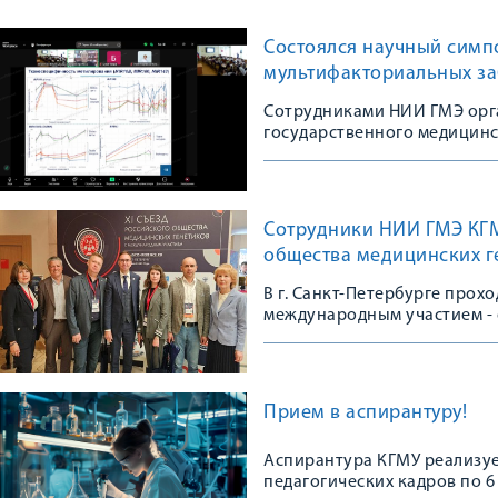
Состоялся научный симп
мультифакториальных з
Сотрудниками НИИ ГМЭ орг
государственного медицинс
Сотрудники НИИ ГМЭ КГМУ
общества медицинских г
В г. Санкт-Петербурге прох
международным участием - 
сообщества
Прием в аспирантуру!
Аспирантура КГМУ реализуе
педагогических кадров по 