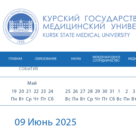
МЕЖДУНАРОДНОЕ
ГЛАВНАЯ
ОБРАЗОВАНИЕ
НАУКА
МЕД
СОТРУДНИЧЕСТВО
СОБЫТИЯ
Май
19
20
21
22
23
24
25
26
27
28
29
30
31
1
2
3
Пн
Вт
Ср
Чт
Пт
Сб
Вс
Пн
Вт
Ср
Чт
Пт
Сб
Вс
Пн
В
09 Июнь 2025