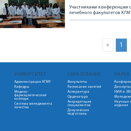
Участниками конференции с
лечебного факультетов КГМ
«
1
УНИВЕРСИТЕТ
ОБРАЗОВАНИЕ
НАУКА
Администрация КГМУ
Факультеты
Конфере
Кафедры
Расписания занятий
Диссерта
Медико-
Аспирантура
НИИ и ЭБ
фармацевтический
Ординатура
Молодежн
колледж
Аккредитация
Научные 
Система менеджмента
специалистов
издания
качества
Довузовская
подготовка